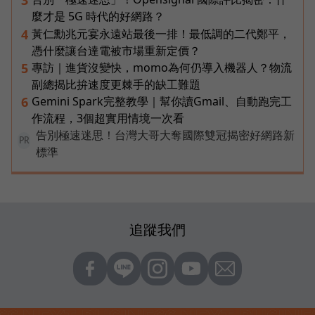
3
麼才是 5G 時代的好網路？
黃仁勳兆元宴永遠站最後一排！最低調的二代鄭平，
4
憑什麼讓台達電被市場重新定價？
專訪｜進貨沒變快，momo為何仍導入機器人？物流
5
副總揭比拚速度更棘手的缺工難題
Gemini Spark完整教學｜幫你讀Gmail、自動跑完工
6
作流程，3個超實用情境一次看
告別極速迷思！台灣大哥大奪國際雙冠揭密好網路新
PR
標準
追蹤我們