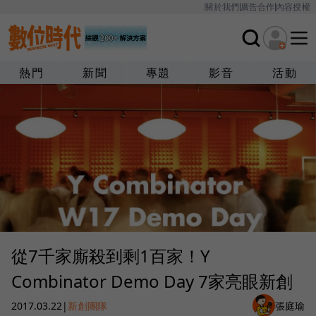
關於我們
廣告合作
內容授權
熱門
新聞
專題
影音
活動
從7千家廝殺到剩1百家！Y
Combinator Demo Day 7家亮眼新創
2017.03.22
|
新創團隊
張庭瑜