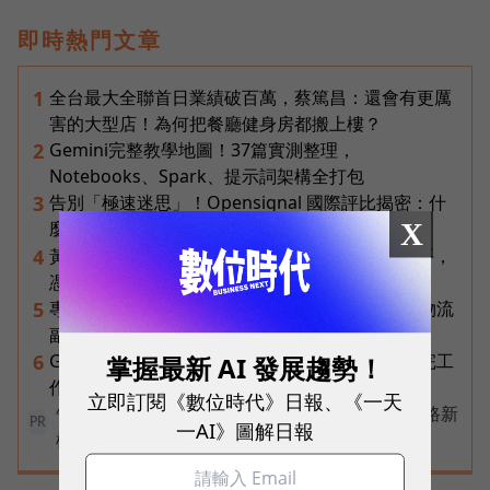
即時熱門文章
全台最大全聯首日業績破百萬，蔡篤昌：還會有更厲
1
害的大型店！為何把餐廳健身房都搬上樓？
Gemini完整教學地圖！37篇實測整理，
2
Notebooks、Spark、提示詞架構全打包
告別「極速迷思」！Opensignal 國際評比揭密：什
3
X
麼才是 5G 時代的好網路？
黃仁勳兆元宴永遠站最後一排！最低調的二代鄭平，
4
憑什麼讓台達電被市場重新定價？
專訪｜進貨沒變快，momo為何仍導入機器人？物流
5
副總揭比拚速度更棘手的缺工難題
Gemini Spark完整教學｜幫你讀Gmail、自動跑完工
掌握最新 AI 發展趨勢！
6
作流程，3個超實用情境一次看
立即訂閱《數位時代》日報、《一天
告別極速迷思！台灣大哥大奪國際雙冠揭密好網路新
PR
一AI》圖解日報
標準