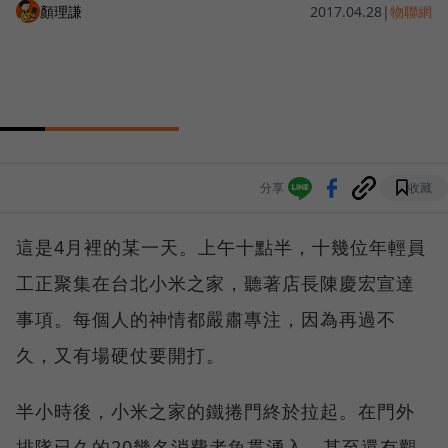
顏理謙
2017.04.28
|
物聯網
分享
收藏
這是4月裡的某一天。上午十點半，十幾位年輕員
工正聚集在台北小米之家，聽著店長陳慶宏宣達
事項。每個人的神情都嚴肅專注，因為再過不
久，又有場硬仗要開打。
半小時後，小米之家的鐵捲門終於拉起。在門外
排隊已久的20幾名消費者魚貫湧入，甚至還有觀