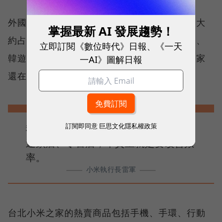
外國觀光客也是小米之家意外吸引到的客群，大
掌握最新 AI 發展趨勢！
約占全體人流的10%。許多到行天宮參觀的日、
立即訂閱《數位時代》日報、《一天
韓遊客，也會順道來逛一逛。也因此，小米之家
一AI》圖解日報
還在店裡準備了中英文的產品選購單。
訂閱即同意
巨思文化隱私權政策
我認為，不管是電子商務，還是線下的
連鎖店、零售店，本質上就是要改善效
率。
小米執行長雷軍
台北小米之家的熱賣商品包括手機、手環、行動