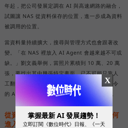
年起，把公司發展定調在 AI 與高速網路的融合，
試圖讓 NAS 從資料保存的位置，進一步成為資料
被調用的位置。
當資料量持續擴大，搜尋與管理方式也會跟著改
變。「在 NAS 裡放入 AI Agent 會越來越不可或
缺。」劉文義舉例，當照片累積到 10 萬、20 萬
張，要找出其中幾張特定畫面，已不可能只靠人
X
工翻找。此時，能理解內容、接受自然語言指令
的 AI 工具，會從加分功能逐漸變成必要條件。
從資料治理到地端推論：AI NAS 如何
掌握最新 AI 發展趨勢！
進入企業工作流？
立即訂閱《數位時代》日報、《一天