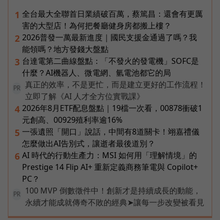
全台最大全聯首日業績破百萬，蔡篤昌：還會有更厲
1
害的大型店！為何把餐廳健身房都搬上樓？
2026普發一萬最新進度｜國民支援金通過了嗎？我
2
能領嗎？地方發錢大盤點
台達電第二曲線盤點：「不發火的發電機」SOFC是
3
什麼？AI機器人、微電網、氫電池都它的局
真正的效率，不是更忙，而是建立更好的工作流程！
PR
立即了解《AI 人才全方位實戰課》
2026年8月ETF配息盤點｜19檔一次看，00878衝破1
4
元創高、00929殖利率逾16%
一張遺照「開口」說話，中間有8道關卡！翊嘉禮儀
5
怎麼做出AI告別式，讓逝者最後道別？
AI 時代的行動生產力：MSI 如何用「理解情境」的
6
Prestige 14 Flip AI+ 重新定義商務筆電與 Copilot+
PC？
100 MVP 倒數徵件中！創新才是持續成長的動能，
PR
永續才能成就傳奇不敗的經典➤讓每一步改變被看見