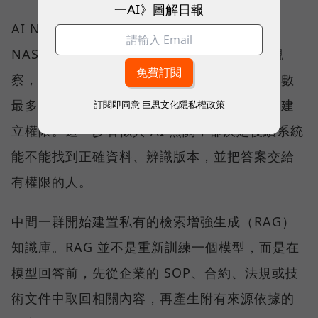
一AI》圖解日報
AI NAS 不是「多了 AI 功能的 NAS」，而是
NAS 在企業工作流裡換了位置。 依 QNAP 觀
察，目前客戶大致分布在一條導入光譜上。人數
最多的一群，仍在把資料集中、分類、清理與建
訂閱即同意
巨思文化隱私權政策
立權限。這一步看似與 AI 無關，卻決定後續系統
能不能找到正確資料、辨識版本，並把答案交給
有權限的人。
中間一群開始建置私有的檢索增強生成（RAG）
知識庫。RAG 並不是重新訓練一個模型，而是在
模型回答前，先從企業的 SOP、合約、法規或技
術文件中取回相關內容，再產生附有來源依據的