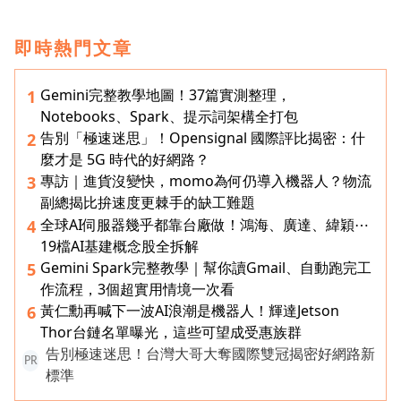
即時熱門文章
Gemini完整教學地圖！37篇實測整理，
1
Notebooks、Spark、提示詞架構全打包
告別「極速迷思」！Opensignal 國際評比揭密：什
2
麼才是 5G 時代的好網路？
專訪｜進貨沒變快，momo為何仍導入機器人？物流
3
副總揭比拚速度更棘手的缺工難題
全球AI伺服器幾乎都靠台廠做！鴻海、廣達、緯穎⋯
4
19檔AI基建概念股全拆解
Gemini Spark完整教學｜幫你讀Gmail、自動跑完工
5
作流程，3個超實用情境一次看
黃仁勳再喊下一波AI浪潮是機器人！輝達Jetson
6
Thor台鏈名單曝光，這些可望成受惠族群
告別極速迷思！台灣大哥大奪國際雙冠揭密好網路新
PR
標準