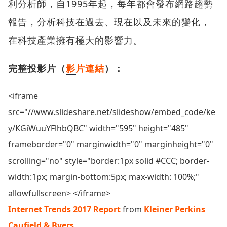
利分析師，自1995年起，每年都會發布網路趨勢
報告，分析科技在過去、現在以及未來的變化，
在科技產業擁有極大的影響力。
完整投影片（
影片連結
）：
<iframe
src="//www.slideshare.net/slideshow/embed_code/ke
y/KGiWuuYFlhbQBC" width="595" height="485"
frameborder="0" marginwidth="0" marginheight="0"
scrolling="no" style="border:1px solid #CCC; border-
width:1px; margin-bottom:5px; max-width: 100%;"
allowfullscreen> </iframe>
Internet Trends 2017 Report
from
Kleiner Perkins
Caufield & Byers