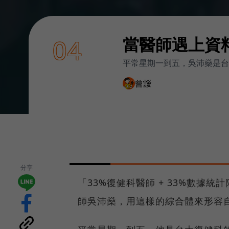
當醫師遇上資
04
平常星期一到五，吳沛燊是台
曾靉
分享
「33%復健科醫師 + 33%數據統計
師吳沛燊，用這樣的綜合體來形容