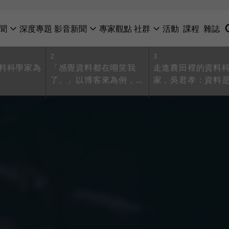
聞
深度專題
影音新聞
專家觀點
社群
活動
課程
雜誌
2
3
料科學家為
「感覺資料都在嘲笑我
走進農田裡的資料
了。」以博客來為例，看
家，吳君孝：資料
資料科學專案會遇到的困
探索未知的學問
難