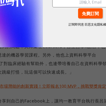
。這時候就可以套上更複雜的模型，用小資料套上貝氏
小的pattern（模式），就可以大幅改善。」他說。
訂閱即同意
巨思文化隱私
的問題，吳沛燊在Coursera平台上自學R語言，也
恩達的機器學習課程。另外，他也上資料科學平台
，除了對臨床經驗有幫助外，也連帶培養自己在資料科學
次跳級打怪，玩這個可以快速成長。」
市場潛能的創新實踐！立即報名100 MVP，挑戰雙獎肯
享到自己的Facebook上，讓均一教育平台執行長呂