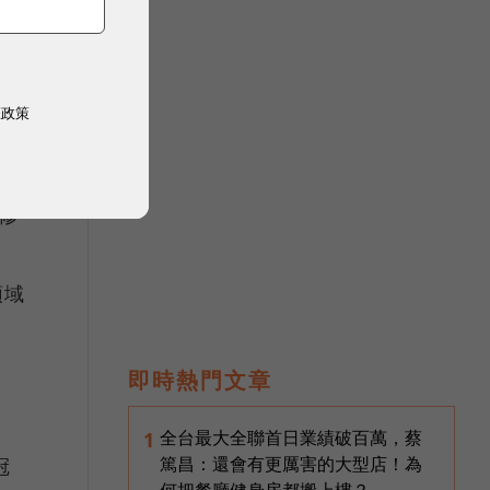
模
權政策
修
領域
即時熱門文章
定
全台最大全聯首日業績破百萬，蔡
1
篤昌：還會有更厲害的大型店！為
冠