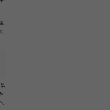
平
電
決
而繁
往
他