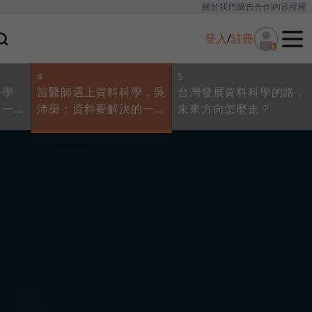
關於我們
廣告合作
內容授權
登入
/
註冊
4
5
科學
當醫師遇上資料科學，吳
台灣發展資料科學的路，
是一門
沛燊：資料要解決的一直
未來方向怎麼走？
是人的問題