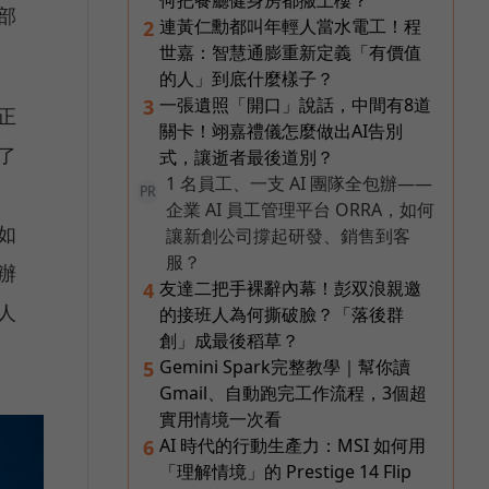
何把餐廳健身房都搬上樓？
部
連黃仁勳都叫年輕人當水電工！程
2
世嘉：智慧通膨重新定義「有價值
的人」到底什麼樣子？
一張遺照「開口」說話，中間有8道
3
正
關卡！翊嘉禮儀怎麼做出AI告別
了
式，讓逝者最後道別？
1 名員工、一支 AI 團隊全包辦——
PR
企業 AI 員工管理平台 ORRA，如何
如
讓新創公司撐起研發、銷售到客
服？
辦
友達二把手裸辭內幕！彭双浪親邀
4
人
的接班人為何撕破臉？「落後群
創」成最後稻草？
Gemini Spark完整教學｜幫你讀
5
Gmail、自動跑完工作流程，3個超
實用情境一次看
AI 時代的行動生產力：MSI 如何用
6
「理解情境」的 Prestige 14 Flip