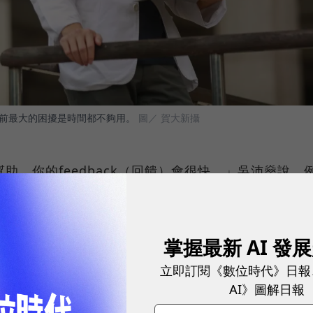
前最大的困擾是時間都不夠用。
圖／ 賀大新攝
助，你的feedback（回饋）會很快。」吳沛燊說。
時需要假手醫院的工程部門，但懂資料就可以自己做。
00個病人，總會思考一個問題：到底這些病人常出現
掌握最新 AI 發
去處理？大概的效果又是如何？於是他開始試著用系統
立即訂閱《數位時代》日報
AI》圖解日報
始他都建議做復健，大部分效果不好，但如果是建議病