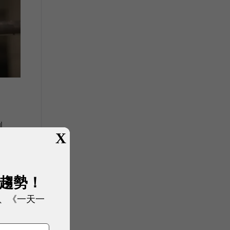
例
X
像
的共
展趨勢！
化
、《一天一
人