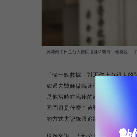
吳沛燊平日是台大醫院復健科醫師，他笑說，目
「懂一點數據，對工作上有很大的幫
如過去醫師做臨床研究，遇到資料
是他當時在臨床的經驗累積了2、3
同問題是什麼？這類問題通常怎麼
的方式去記錄跟追蹤、分析資料。
舉例來說，大部分肩膀痛的人一開