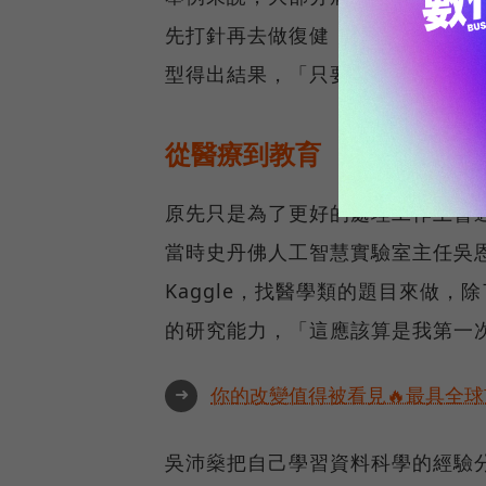
先打針再去做復健，成效就比較好
型得出結果，「只要能夠找到一些小
從醫療到教育
原先只是為了更好的處理工作上會遇到
當時史丹佛人工智慧實驗室主任吳
Kaggle，找醫學類的題目來做
的研究能力，「這應該算是我第一
➜
你的改變值得被看見🔥最具全球
吳沛燊把自己學習資料科學的經驗分