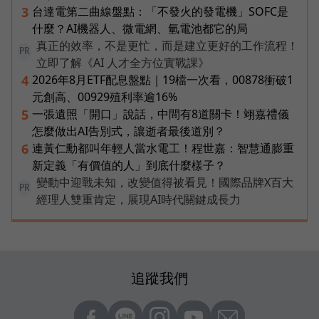
台達電第二曲線盤點：「不發火的發電機」SOFC是
3
什麼？AI機器人、微電網、氫電池都它的局
真正的效率，不是更忙，而是建立更好的工作流程！
PR
立即了解《AI 人才全方位實戰課》
2026年8月ETF配息盤點｜19檔一次看，00878衝破1
4
元創高、00929殖利率逾16%
一張遺照「開口」說話，中間有8道關卡！翊嘉禮儀
5
怎麼做出AI告別式，讓逝者最後道別？
連黃仁勳都叫年輕人當水電工！程世嘉：智慧通膨重
6
新定義「有價值的人」到底什麼樣子？
變動中迎戰未知，改變值得被看見！國際品牌X百大
PR
經理人雙重肯定，展現AI時代關鍵成長力
追蹤我們