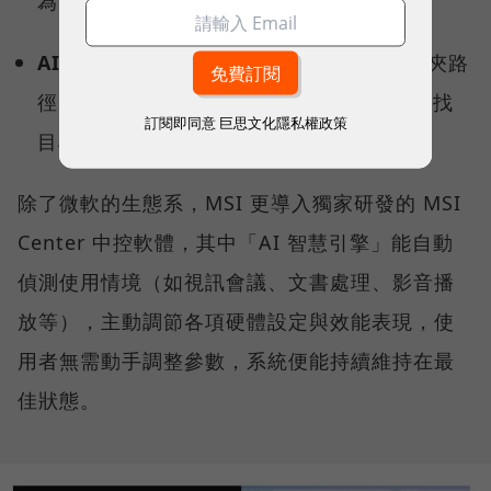
為繁體中文。
AI 智慧搜尋：
不需要精確記住檔名或資料夾路
徑，用自然語言就能從茫茫資料海中精準查找
訂閱即同意
巨思文化隱私權政策
目標檔案。
除了微軟的生態系，MSI 更導入獨家研發的 MSI
Center 中控軟體，其中「AI 智慧引擎」能自動
偵測使用情境（如視訊會議、文書處理、影音播
放等），主動調節各項硬體設定與效能表現，使
用者無需動手調整參數，系統便能持續維持在最
佳狀態。