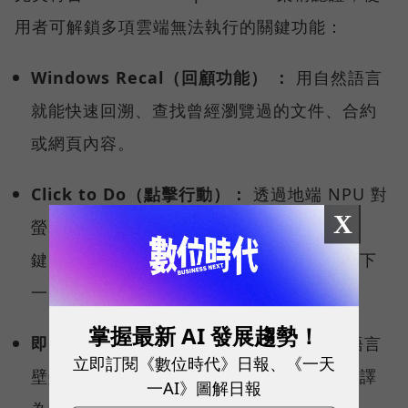
用者可解鎖多項雲端無法執行的關鍵功能：
Windows Recal（回顧功能） ：
用自然語言
就能快速回溯、查找曾經瀏覽過的文件、合約
或網頁內容。
Click to Do（點擊行動）：
透過地端 NPU 對
X
螢幕內容的即時理解，使用者只要按下快捷
鍵，就能讓系統智慧偵測、分析，預測你的下
一步行動，快速啟動後續工作流程。
掌握最新 AI 發展趨勢！
即時字幕翻譯（Live Captions）：
打破語言
立即訂閱《數位時代》日報、《一天
壁壘，跨國視訊會議時，即時將多國語言翻譯
一AI》圖解日報