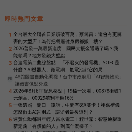
即時熱門文章
全台最大全聯首日業績破百萬，蔡篤昌：還會有更厲
1
害的大型店！為何把餐廳健身房都搬上樓？
2026普發一萬最新進度｜國民支援金通過了嗎？我
2
能領嗎？地方發錢大盤點
台達電第二曲線盤點：「不發火的發電機」SOFC是
3
什麼？AI機器人、微電網、氫電池都它的局
48館圖書自動化調撥！台中市政府用「AI智慧物流」
PR
讓借書像點外送
2026年8月ETF配息盤點｜19檔一次看，00878衝破1
4
元創高、00929殖利率逾16%
一張遺照「開口」說話，中間有8道關卡！翊嘉禮儀
5
怎麼做出AI告別式，讓逝者最後道別？
連黃仁勳都叫年輕人當水電工！程世嘉：智慧通膨重
6
新定義「有價值的人」到底什麼樣子？