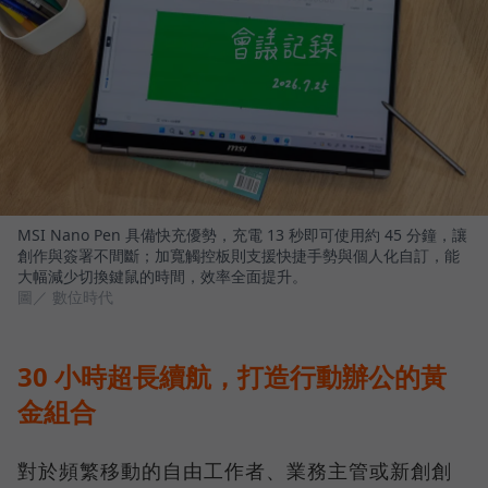
MSI Nano Pen 具備快充優勢，充電 13 秒即可使用約 45 分鐘，讓
創作與簽署不間斷；加寬觸控板則支援快捷手勢與個人化自訂，能
大幅減少切換鍵鼠的時間，效率全面提升。
圖／ 數位時代
30 小時超長續航，打造行動辦公的黃
金組合
對於頻繁移動的自由工作者、業務主管或新創創