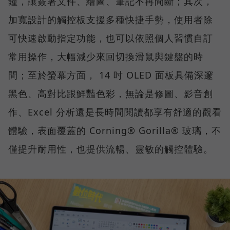
鐘，讓簽署文件、繪圖、筆記不再間斷；其次，
加寬設計的觸控板支援多種快捷手勢，使用者除
可快速啟動指定功能，也可以依照個人習慣自訂
常用操作，大幅減少來回切換滑鼠與鍵盤的時
間；至於螢幕方面， 14 吋 OLED 面板具備深邃
黑色、高對比跟鮮豔色彩，無論是修圖、影音創
作、Excel 分析還是長時間閱讀都享有舒適的觀看
體驗，表面覆蓋的 Corning® Gorilla® 玻璃，不
僅提升耐用性，也提供流暢、靈敏的觸控體驗。