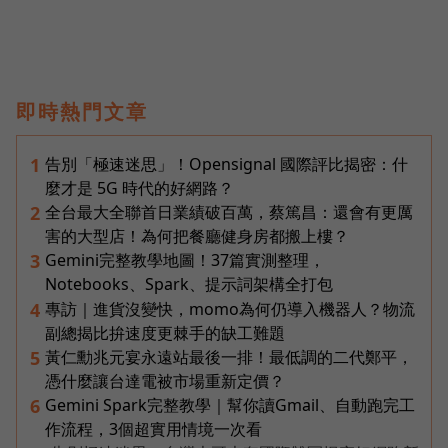
即時熱門文章
告別「極速迷思」！Opensignal 國際評比揭密：什
1
麼才是 5G 時代的好網路？
全台最大全聯首日業績破百萬，蔡篤昌：還會有更厲
2
害的大型店！為何把餐廳健身房都搬上樓？
Gemini完整教學地圖！37篇實測整理，
3
Notebooks、Spark、提示詞架構全打包
專訪｜進貨沒變快，momo為何仍導入機器人？物流
4
副總揭比拚速度更棘手的缺工難題
黃仁勳兆元宴永遠站最後一排！最低調的二代鄭平，
5
憑什麼讓台達電被市場重新定價？
Gemini Spark完整教學｜幫你讀Gmail、自動跑完工
6
作流程，3個超實用情境一次看