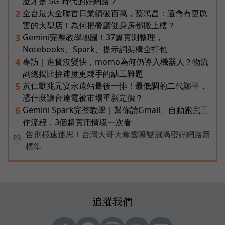
麼才是 5G 時代的好網路？
全台最大全聯首日業績破百萬，蔡篤昌：還會有更厲
2
害的大型店！為何把餐廳健身房都搬上樓？
Gemini完整教學地圖！37篇實測整理，
3
Notebooks、Spark、提示詞架構全打包
專訪｜進貨沒變快，momo為何仍導入機器人？物流
4
副總揭比拚速度更棘手的缺工難題
黃仁勳兆元宴永遠站最後一排！最低調的二代鄭平，
5
憑什麼讓台達電被市場重新定價？
Gemini Spark完整教學｜幫你讀Gmail、自動跑完工
6
作流程，3個超實用情境一次看
告別極速迷思！台灣大哥大奪國際雙冠揭密好網路新
PR
標準
追蹤我們