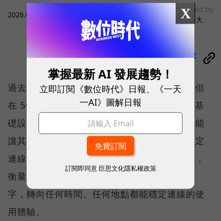
sponsored by
X
2026.08.03
|
3C生活
台灣大哥大
分享
掌握最新 AI 發展趨勢！
過去，下載速度是評價電信服務的重要指標，但
立即訂閱《數位時代》日報、《一天
一AI》圖解日報
在 5G 成為工作、娛樂、生活不可或缺的數位基
礎設施後，消費者發現，再快的網速，如果不能
讓其在人潮聚集、高速移動或室內空間維持穩定
連線，即無法轉換成好的使用體驗，也因如此，
訂閱即同意
巨思文化隱私權政策
衡量「好網路」的標準，也逐漸從追求測速數
字，轉向任何時間、任何地點都能穩定連線的使
用體驗。