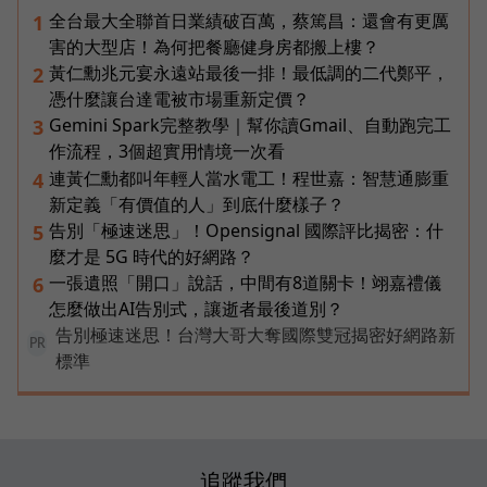
全台最大全聯首日業績破百萬，蔡篤昌：還會有更厲
1
害的大型店！為何把餐廳健身房都搬上樓？
黃仁勳兆元宴永遠站最後一排！最低調的二代鄭平，
2
憑什麼讓台達電被市場重新定價？
Gemini Spark完整教學｜幫你讀Gmail、自動跑完工
3
作流程，3個超實用情境一次看
連黃仁勳都叫年輕人當水電工！程世嘉：智慧通膨重
4
新定義「有價值的人」到底什麼樣子？
告別「極速迷思」！Opensignal 國際評比揭密：什
5
麼才是 5G 時代的好網路？
一張遺照「開口」說話，中間有8道關卡！翊嘉禮儀
6
怎麼做出AI告別式，讓逝者最後道別？
告別極速迷思！台灣大哥大奪國際雙冠揭密好網路新
PR
標準
追蹤我們