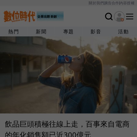
關於我們
廣告合作
內容授權
熱門
新聞
專題
影音
活動
飲品巨頭積極往線上走，百事來自電商
的年化銷售額已近300億元