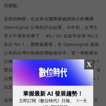
用體驗。
這樣的轉變，也反映在國際權威網路分析機構
Opensignal 公布的評比結果。今年初，台灣大
哥大不僅率先奪下「 4G／5G 在線率全球 No.3、
全台 No.1 」國際級榮譽，在 Opensignal 最新
公布的台灣行動網路體驗報告中，更一舉斬獲全
台獨有的「可靠性體驗」與「品質一致性」No.1
X
雙冠王，同時，包辦全台整體影音體驗 No.1、全
台整體語音體驗 No.1、全台 5G 語音體驗 No.1
以及全台網路在線率 No.1 多項榮譽。
掌握最新 AI 發展趨勢！
這些獎項反映的不只是網路順暢，更代表台灣大
立即訂閱《數位時代》日報、《一天