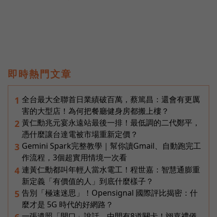
即時熱門文章
全台最大全聯首日業績破百萬，蔡篤昌：還會有更厲
1
害的大型店！為何把餐廳健身房都搬上樓？
黃仁勳兆元宴永遠站最後一排！最低調的二代鄭平，
2
憑什麼讓台達電被市場重新定價？
Gemini Spark完整教學｜幫你讀Gmail、自動跑完工
3
作流程，3個超實用情境一次看
連黃仁勳都叫年輕人當水電工！程世嘉：智慧通膨重
4
新定義「有價值的人」到底什麼樣子？
告別「極速迷思」！Opensignal 國際評比揭密：什
5
麼才是 5G 時代的好網路？
一張遺照「開口」說話，中間有8道關卡！翊嘉禮儀
6