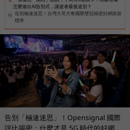
怎麼做出AI告別式，讓逝者最後道別？
告別極速迷思！台灣大哥大奪國際雙冠揭密好網路新
PR
標準
告別「極速迷思」！Opensignal 國際
評比揭密：什麼才是 5G 時代的好網