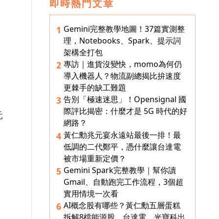
即時熱門文章
Gemini完整教學地圖！37篇實測整
1
理，Notebooks、Spark、提示詞
架構全打包
專訪｜進貨沒變快，momo為何仍
2
導入機器人？物流副總揭比拚速度
更棘手的缺工難題
告別「極速迷思」！Opensignal 國
3
際評比揭密：什麼才是 5G 時代的好
元
網路？
黃仁勳兆元宴永遠站最後一排！最
4
低調的二代鄭平，憑什麼讓台達電
被市場重新定價？
Gemini Spark完整教學｜幫你讀
5
Gmail、自動跑完工作流程，3個超
實用情境一次看
AI概念股有哪些？黃仁勳五層蛋糕
6
拆解8檔能源股，台達電、光寶科出