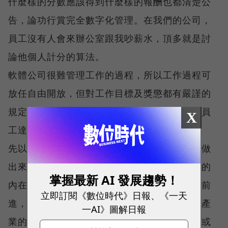
什麼樣的分數應該得到什麼樣的報酬也都清楚公
告，論功行賞完全數字化管理。在我們的公司，
員工沒有人會來辦公室跟我吵薪水，頂多就是討
論他個人計分的算法。
軟體公司很難管理工作的過程，所以工作過程可
放任自由開放，但對工作目標及獎懲都有嚴謹的
規定；從成果上來管理，這樣才能要求、激勵員
X
工達成目標。
先以物質、管理等外在方式激勵員工的熱情，做
出來的創新成果會再反過來滿足員工對於成功的
掌握最新 AI 發展趨勢！
內在需求，這就能激勵大家共同朝公司的願景前
立即訂閱《數位時代》日報、《一天
進，形成一個良性循環。在台灣致力發展內容產
一AI》圖解日報
業的同時，外商軟體公司多年來的管理方式，或