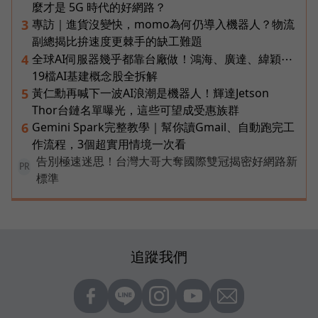
麼才是 5G 時代的好網路？
專訪｜進貨沒變快，momo為何仍導入機器人？物流
3
副總揭比拚速度更棘手的缺工難題
全球AI伺服器幾乎都靠台廠做！鴻海、廣達、緯穎⋯
4
19檔AI基建概念股全拆解
黃仁勳再喊下一波AI浪潮是機器人！輝達Jetson
5
Thor台鏈名單曝光，這些可望成受惠族群
Gemini Spark完整教學｜幫你讀Gmail、自動跑完工
6
作流程，3個超實用情境一次看
告別極速迷思！台灣大哥大奪國際雙冠揭密好網路新
PR
標準
追蹤我們