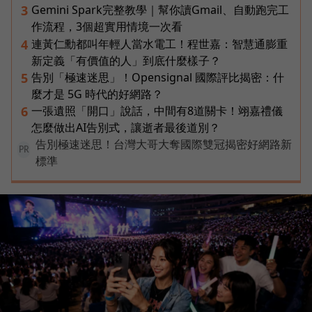
Gemini Spark完整教學｜幫你讀Gmail、自動跑完工
3
作流程，3個超實用情境一次看
連黃仁勳都叫年輕人當水電工！程世嘉：智慧通膨重
4
新定義「有價值的人」到底什麼樣子？
告別「極速迷思」！Opensignal 國際評比揭密：什
5
麼才是 5G 時代的好網路？
一張遺照「開口」說話，中間有8道關卡！翊嘉禮儀
6
怎麼做出AI告別式，讓逝者最後道別？
告別極速迷思！台灣大哥大奪國際雙冠揭密好網路新
PR
標準