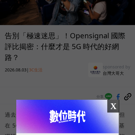
告別「極速迷思」！Opensignal 國際
評比揭密：什麼才是 5G 時代的好網
路？
sponsored by
2026.08.03
|
3C生活
台灣大哥大
分享
X
過去，下載速度是評價電信服務的重要指標，但
在 5G 成為工作、娛樂、生活不可或缺的數位基