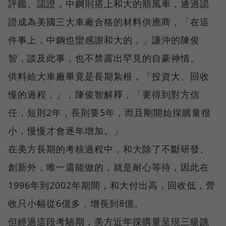
評鑑、認證，中鋼則搭上和大的順風車，通過認
證成為美國三大車廠合格的材料供應商，「在這
件事上，中鋼也蠻感謝和大的，」謙沖的陳俊
智，談及此事，也不禁露出罕見的自豪神情。
供料給大車廠畢竟是長期紮根，「投資大、回收
慢的過程，」，陳俊智解釋，「要得到對方信
任，短則2年，長則要5年，而且剛開始採購量很
小，慢慢才會逐年增加。」
在美方長期的考核過程中，和大除了不斷研發、
創新外，唯一還能做的，就是耐心等待，因此在
1996年到2002年期間，和大付出高，回收低，營
收只小幅從6億多，增長到8億。
但經過這段考驗期，美方近年採購量呈現三級跳