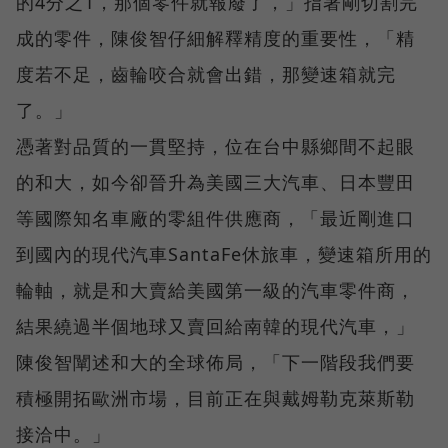
的4分之1，那個零件就報廢了，」指著剛切割完
成的零件，陳俊智仔細解釋精度的重要性，「精
度若不足，齒輪咬合就會出錯，那變速箱就完
了。」
憑著對品質的一貫堅持，位在台中縣鄉間不起眼
的和大，如今卻晉升為美國三大汽車、日本豐田
等國際知名車廠的零組件供應商，「最近剛進口
到國內的現代汽車SantaFe休旅車，變速箱所用的
輪軸，就是和大賣給美國第一級的汽車零件商，
結果繞過半個地球又賣回給南韓的現代汽車，」
陳俊智闡述和大的全球佈局，「下一階段我們要
積極開拓歐洲市場，目前正在與戴姆勒克萊斯勒
接洽中。」