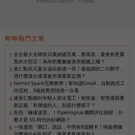
本網站內容未經允許，不得轉載。
即時熱門文章
全台最大全聯首日業績破百萬，蔡篤昌：還會有更厲
1
害的大型店！為何把餐廳健身房都搬上樓？
黃仁勳兆元宴永遠站最後一排！最低調的二代鄭平，
2
憑什麼讓台達電被市場重新定價？
Gemini Spark完整教學｜幫你讀Gmail、自動跑完工
3
作流程，3個超實用情境一次看
連黃仁勳都叫年輕人當水電工！程世嘉：智慧通膨重
4
新定義「有價值的人」到底什麼樣子？
告別「極速迷思」！Opensignal 國際評比揭密：什
5
麼才是 5G 時代的好網路？
一張遺照「開口」說話，中間有8道關卡！翊嘉禮儀
6
怎麼做出AI告別式，讓逝者最後道別？