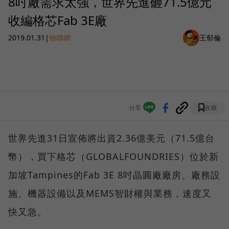
8吋廠需求太強，世界先進砸71.5億元
收編格芯Fab 3E廠
2019.01.31
|
物聯網
王郁倫
分享
收藏
世界先進31日宣佈將出資2.36億美元（71.5億台
幣），買下格芯（GLOBALFOUNDRIES）位於新
加坡Tampines的Fab 3E 8吋晶圓廠廠房、廠務設
施、機器設備以及MEMS智財權與業務，速度又
快又急。