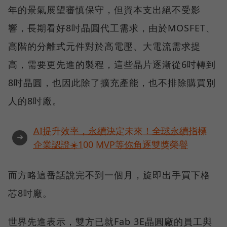
年的景氣展望審慎保守，但資本支出絕不受影
響，長期看好8吋晶圓代工需求，由於MOSFET、
高階的分離式元件對於高電壓、大電流需求提
高，需要更先進的製程，這些晶片逐漸從6吋轉到
8吋晶圓，也因此除了擴充產能，也不排除購買別
人的8吋廠。
AI提升效率，永續決定未來！全球永續指標
➜
企業認證☀️100 MVP等你角逐雙獎榮譽
而方略這番話說完不到一個月，旋即出手買下格
芯8吋廠。
世界先進表示，雙方已就Fab 3E晶圓廠的員工與