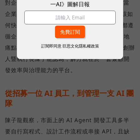
對企業來說，打造一隻 AI Agent 並不難，但當
一AI》圖解日報
企業需求的是數十、甚至數百隻 Agent 時，該如
何快速招募、有效管理，並確保每位 AI 員工都遵
循企業的權限規範與治理機制，成了普遍的落地
訂閱即同意
巨思文化隱私權政策
痛點。對此，SUPER 8 Studio 雲發互動科技創辦
人暨執行長陳子龍認為，解方就在於一套兼顧開
發效率與治理能力的平台。
從招募一位 AI 員工，到管理一支 AI 團
隊
陳子龍觀察，市面上的 AI Agent 開發工具多半
要自行寫程式、設計工作流程或串接 API，且缺