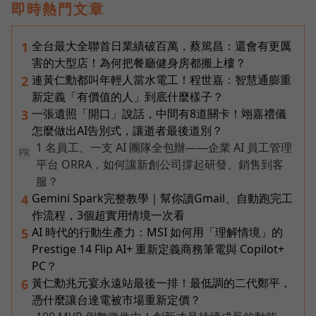
即時熱門文章
全台最大全聯首日業績破百萬，蔡篤昌：還會有更厲
1
害的大型店！為何把餐廳健身房都搬上樓？
連黃仁勳都叫年輕人當水電工！程世嘉：智慧通膨重
2
新定義「有價值的人」到底什麼樣子？
一張遺照「開口」說話，中間有8道關卡！翊嘉禮儀
3
怎麼做出AI告別式，讓逝者最後道別？
1 名員工、一支 AI 團隊全包辦——企業 AI 員工管理
PR
平台 ORRA，如何讓新創公司撐起研發、銷售到客
服？
Gemini Spark完整教學｜幫你讀Gmail、自動跑完工
4
作流程，3個超實用情境一次看
AI 時代的行動生產力：MSI 如何用「理解情境」的
5
Prestige 14 Flip AI+ 重新定義商務筆電與 Copilot+
PC？
黃仁勳兆元宴永遠站最後一排！最低調的二代鄭平，
6
憑什麼讓台達電被市場重新定價？