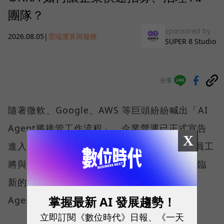
團隊？
sponsored by
2026.08.05
|
雲端運算與服務
SUPER 8 Studio
分享
隨著微軟、Google、AWS 等巨頭紛紛喊出「AI
Agent將接管工作流程」，企業營運已正式宣告
X
進入 AI 代理人時代。在可預見的未來，真人員工
將與大量 AI Agent 協同工作，而企業也將面臨
新的挑戰—如何規模化部署與管理這些 AI
掌握最新 AI 發展趨勢！
Agent。
立即訂閱《數位時代》日報、《一天