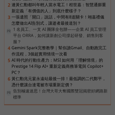
連黃仁勳都叫年輕人當水電工！程世嘉：智慧通膨重
2
新定義「有價值的人」到底什麼樣子？
一張遺照「開口」說話，中間有8道關卡！翊嘉禮儀
3
怎麼做出AI告別式，讓逝者最後道別？
1 名員工、一支 AI 團隊全包辦——企業 AI 員工管理
PR
平台 ORRA，如何讓新創公司撐起研發、銷售到客
服？
Gemini Spark完整教學｜幫你讀Gmail、自動跑完工
4
作流程，3個超實用情境一次看
AI 時代的行動生產力：MSI 如何用「理解情境」的
5
Prestige 14 Flip AI+ 重新定義商務筆電與 Copilot+
PC？
黃仁勳兆元宴永遠站最後一排！最低調的二代鄭平，
6
憑什麼讓台達電被市場重新定價？
告別極速迷思！台灣大哥大奪國際雙冠揭密好網路新
PR
標準