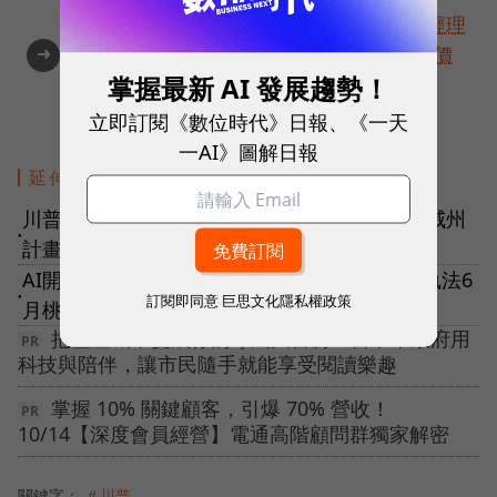
角逐100 MVP盛典雙重榮耀！國際品牌X經理
➜
人特別肯定，展現AI時代最具潛力的核心價
掌握最新 AI 發展趨勢！
值
立即訂閱《數位時代》日報、《一天
一AI》圖解日報
延伸閱讀
川普親自致電，郭台銘：2019年要拼正成長，威州
●
計畫不變！
AI開罰單、管制紅綠燈！安勤幕後操盤，科技執法6
訂閱即同意
巨思文化隱私權政策
●
月桃園上路
把整座城市變成你的專屬大書房！台中市政府用
科技與陪伴，讓市民隨手就能享受閱讀樂趣
掌握 10% 關鍵顧客，引爆 70% 營收！
10/14【深度會員經營】電通高階顧問群獨家解密
關鍵字：
＃川普