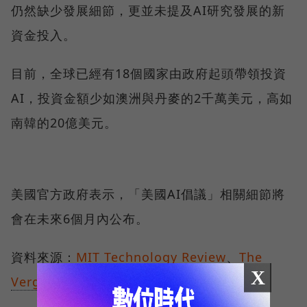
仍然缺少發展細節，更並未提及AI研究發展的新
資金投入。
目前，全球已經有18個國家由政府起頭帶領投資
AI，投資金額少如澳洲與丹麥的2千萬美元，高如
南韓的20億美元。
美國官方政府表示，「美國AI倡議」相關細節將
會在未來6個月內公布。
資料來源：
MIT Technology Review
、
The
X
Verge
、
The New York Times