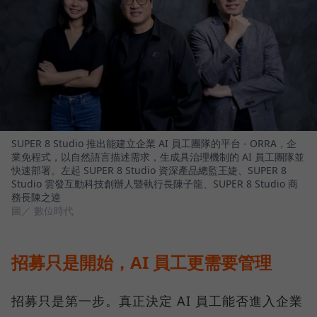
SUPER 8 Studio 推出能建立企業 AI 員工團隊的平台 - ORRA，企
業免程式，以自然語言描述需求，生成具治理機制的 AI 員工團隊並
快速部署。左起 SUPER 8 Studio 資深產品總監王婕、SUPER 8
Studio 雲發互動科技創辦人暨執行長陳子龍、SUPER 8 Studio 商
務長陳之逵
圖／ 數位時代
招募只是開始，AI 員工更需要管理
招募只是第一步。真正決定 AI 員工能否進入企業