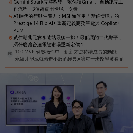
Gemini Spark完整教學｜幫你讀Gmail、自動跑完工
4
作流程，3個超實用情境一次看
AI 時代的行動生產力：MSI 如何用「理解情境」的
5
Prestige 14 Flip AI+ 重新定義商務筆電與 Copilot+
PC？
黃仁勳兆元宴永遠站最後一排！最低調的二代鄭平，
6
憑什麼讓台達電被市場重新定價？
100 MVP 倒數徵件中！創新才是持續成長的動能，
PR
永續才能成就傳奇不敗的經典➤讓每一步改變被看見