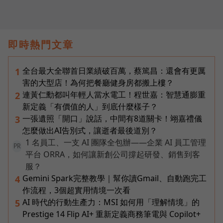
即時熱門文章
全台最大全聯首日業績破百萬，蔡篤昌：還會有更厲
1
害的大型店！為何把餐廳健身房都搬上樓？
連黃仁勳都叫年輕人當水電工！程世嘉：智慧通膨重
2
新定義「有價值的人」到底什麼樣子？
一張遺照「開口」說話，中間有8道關卡！翊嘉禮儀
3
怎麼做出AI告別式，讓逝者最後道別？
1 名員工、一支 AI 團隊全包辦——企業 AI 員工管理
PR
平台 ORRA，如何讓新創公司撐起研發、銷售到客
服？
Gemini Spark完整教學｜幫你讀Gmail、自動跑完工
4
作流程，3個超實用情境一次看
AI 時代的行動生產力：MSI 如何用「理解情境」的
5
Prestige 14 Flip AI+ 重新定義商務筆電與 Copilot+