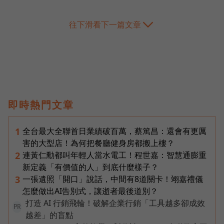
往下滑看下一篇文章
即時熱門文章
全台最大全聯首日業績破百萬，蔡篤昌：還會有更厲
1
害的大型店！為何把餐廳健身房都搬上樓？
連黃仁勳都叫年輕人當水電工！程世嘉：智慧通膨重
2
新定義「有價值的人」到底什麼樣子？
一張遺照「開口」說話，中間有8道關卡！翊嘉禮儀
3
怎麼做出AI告別式，讓逝者最後道別？
打造 AI 行銷飛輪！破解企業行銷「工具越多卻成效
PR
越差」的盲點