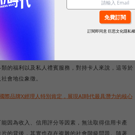
含各類的福利以及私人禮賓服務，像是美國運通在部分機場設有專屬貴賓
訂閱即同意
巨思文化隱私
也是種族、階級的象徵，發卡銀行根據個人收入、資產
這些等級比較高的卡別通常必須支付高額年費，除了擁
各類的福利以及私人禮賓服務，對持卡人來說，這等於
及社會地位象徵。
耀！國際品牌X經理人特別肯定，展現AI時代最具潛力的核心
可能因為收入、信用評分等因素，無法取得信用卡產
卡片的背後，其實也存在複雜的社會階級問題。隨著