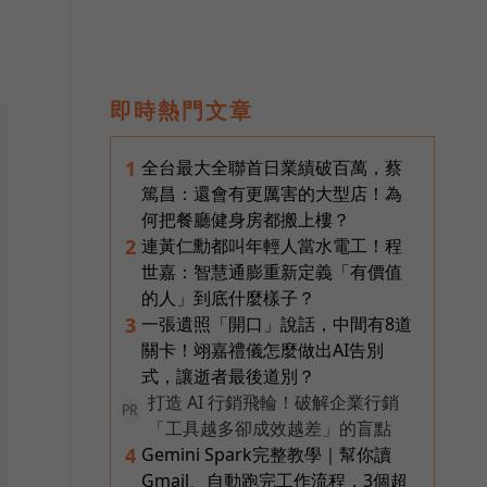
即時熱門文章
全台最大全聯首日業績破百萬，蔡
1
篤昌：還會有更厲害的大型店！為
何把餐廳健身房都搬上樓？
連黃仁勳都叫年輕人當水電工！程
2
世嘉：智慧通膨重新定義「有價值
的人」到底什麼樣子？
一張遺照「開口」說話，中間有8道
3
關卡！翊嘉禮儀怎麼做出AI告別
式，讓逝者最後道別？
打造 AI 行銷飛輪！破解企業行銷
PR
「工具越多卻成效越差」的盲點
Gemini Spark完整教學｜幫你讀
4
Gmail、自動跑完工作流程，3個超