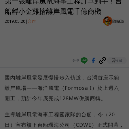
第一張離岸風電海事工程訂單到手！台
船孵小金雞搶離岸風電千億商機
2019.05.20
|
合作
陳映璇
分享
收藏
國內離岸風電發展慢慢步入軌道，台灣首座示範
離岸風場——海洋風電（Formosa I）於上週六
開工，預計今年底完成128MW併網商轉。
主導離岸風電海事工程國家隊的台船，今（20
日）宣布旗下台船環海公司（CDWE）正式開幕，