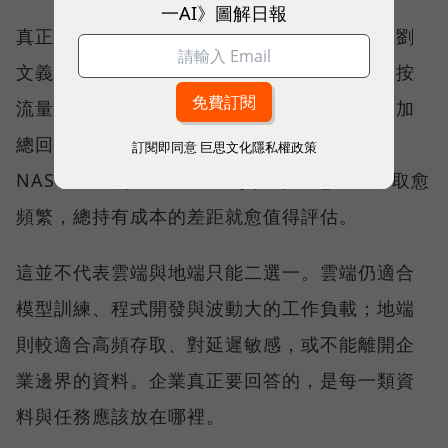
一AI》圖解日報
真正讓更多企業回頭計算的，則是長期成本。劉
文義指出，資料上傳雲端可能免費，下載卻會按
流量收費；當企業把一年、兩年、三年的費用加
總回推，可能會發現，購買一台同等容量的
訂閱即同意
巨思文化隱私權政策
NAS，還能使用 7-10 年。資料規模愈大、存取愈
頻繁，總持有成本的差距就愈值得評估。
這並不代表雲端與地端只能二選一。雲端仍適合
模型訓練、程式開發與波動大的工作負載；地端
則較適合高頻存取、對延遲敏感，或不能離開企
業邊界的資料。企業真正要回答的，是每一類資
料與任務應該放在哪裡。