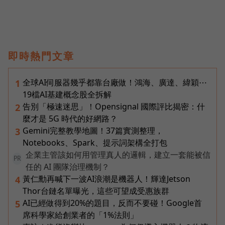
即時熱門文章
全球AI伺服器幾乎都靠台廠做！鴻海、廣達、緯穎⋯
1
19檔AI基建概念股全拆解
告別「極速迷思」！Opensignal 國際評比揭密：什
2
麼才是 5G 時代的好網路？
Gemini完整教學地圖！37篇實測整理，
3
Notebooks、Spark、提示詞架構全打包
企業主管該如何用管理真人的邏輯，建立一套能被信
PR
任的 AI 團隊治理機制？
黃仁勳再喊下一波AI浪潮是機器人！輝達Jetson
4
Thor台鏈名單曝光，這些可望成受惠族群
AI已經做得到20%的題目，反而不要碰！Google首
5
席科學家給創業者的「1%法則」