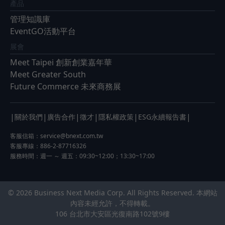
產品
管理知識庫
EventGO活動平台
展會
Meet Taipei 創新創業嘉年華
Meet Greater South
Future Commerce 未來商務展
|
|
|
|
|
|
關於我們
廣告合作
徵才
隱私權政策
ESG永續報告書
客服信箱：
service@bnext.com.tw
客服專線：886-2-87716326
服務時間：週一 ～ 週五：09:30~12:00；13:30~17:00
© 2026 Business Next Media Corp. All Rights Reserved. 本網站
內容未經允許，不得轉載。
106 台北市大安區光復南路102號9樓