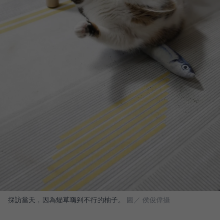
採訪當天，因為貓草嗨到不行的柚子。
圖／ 侯俊偉攝