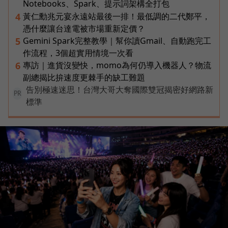
Notebooks、Spark、提示詞架構全打包
黃仁勳兆元宴永遠站最後一排！最低調的二代鄭平，
4
憑什麼讓台達電被市場重新定價？
Gemini Spark完整教學｜幫你讀Gmail、自動跑完工
5
作流程，3個超實用情境一次看
專訪｜進貨沒變快，momo為何仍導入機器人？物流
6
副總揭比拚速度更棘手的缺工難題
告別極速迷思！台灣大哥大奪國際雙冠揭密好網路新
PR
標準