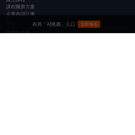
課程團票方案
企業內訓計畫
產品
布局「AI推薦」入口
立即報名
管理知識庫
EventGO活動平台
展會
Meet Taipei 創新創業嘉年華
Meet Greater South
Future Commerce 未來商務展
|
|
|
|
|
|
關於我們
廣告合作
徵才
隱私權政策
ESG永續報告書
客服信箱：
service@bnext.com.tw
客服專線：886-2-87716326
服務時間：週一 ～ 週五：09:30~12:00；13:30~17:00