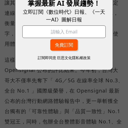
掌握最新 AI 發展趨勢！
讓其在人潮聚集、高速移動或室內空間維持穩定
立即訂閱《數位時代》日報、《一天
連線，即無法轉換成好的使用體驗，也因如此，
一AI》圖解日報
衡量「好網路」的標準，也逐漸從追求測速數
字，轉向任何時間、任何地點都能穩定連線的使
用體驗。
訂閱即同意
巨思文化隱私權政策
這樣的轉變，也反映在國際權威網路分析機構
Opensignal 公布的評比結果。今年初，台灣大
哥大不僅率先奪下「 4G／5G 在線率全球 No.3、
全台 No.1 」國際級榮譽，在 Opensignal 最新
公布的台灣行動網路體驗報告中，更一舉斬獲全
台獨有的「可靠性體驗」與「品質一致性」No.1
雙冠王，同時，包辦全台整體影音體驗 No.1、全