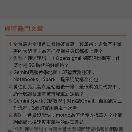
即時熱門文章
全台最大全聯首日業績破百萬，蔡篤昌：還會有更厲
1
害的大型店！為何把餐廳健身房都搬上樓？
告別「極速迷思」！Opensignal 國際評比揭密：什
2
麼才是 5G 時代的好網路？
Gemini完整教學地圖！37篇實測整理，
3
Notebooks、Spark、提示詞架構全打包
黃仁勳兆元宴永遠站最後一排！最低調的二代鄭平，
4
憑什麼讓台達電被市場重新定價？
Gemini Spark完整教學｜幫你讀Gmail、自動跑完工
5
作流程，3個超實用情境一次看
專訪｜進貨沒變快，momo為何仍導入機器人？物流
6
副總揭比拚速度更棘手的缺工難題
告別極速迷思！台灣大哥大奪國際雙冠揭密好網路新
PR