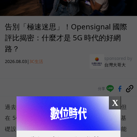
告別「極速迷思」！Opensignal 國際
評比揭密：什麼才是 5G 時代的好網
路？
sponsored by
2026.08.03
|
3C生活
台灣大哥大
分享
X
過去，下載速度是評價電信服務的重要指標，但
在 5G 成為工作、娛樂、生活不可或缺的數位基
礎設施後，消費者發現，再快的網速，如果不能