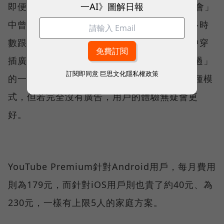
一AI》圖解日報
即便Google台灣在10月「Brandcast年度盛會」
中曾表示，台灣用戶在YouTube在觀看廣告多時
數跟次數都有成長，而YouTube如今在影片中穿
插廣告的方式，也從「長廣告觀看5秒後可跳過」
訂閱即同意
巨思文化隱私權政策
的一種模式，再新增「6秒廣告不可跳過」兩種模
式，但若完全沒有廣告，用戶的體驗無疑會更
好。
YouTube Premium針對Android用戶，每月費用
則為179元，而針對iOS用戶則也貴了約40元、為
230元，一樣有上限5人的家庭方案。