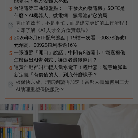
能領嗎？地方發錢大盤點
台達電第二曲線盤點：「不發火的發電機」SOFC是
3
什麼？AI機器人、微電網、氫電池都它的局
真正的效率，不是更忙，而是建立更好的工作流程！
PR
立即了解《AI 人才全方位實戰課》
2026年8月ETF配息盤點｜19檔一次看，00878衝破1
4
元創高、00929殖利率逾16%
一張遺照「開口」說話，中間有8道關卡！翊嘉禮儀
5
怎麼做出AI告別式，讓逝者最後道別？
連黃仁勳都叫年輕人當水電工！程世嘉：智慧通膨重
6
新定義「有價值的人」到底什麼樣子？
核保快六成、理賠判讀再加速！富邦人壽如何用三大
PR
AI助理重塑保險服務？