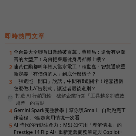
即時熱門文章
全台最大全聯首日業績破百萬，蔡篤昌：還會有更厲
1
害的大型店！為何把餐廳健身房都搬上樓？
連黃仁勳都叫年輕人當水電工！程世嘉：智慧通膨重
2
新定義「有價值的人」到底什麼樣子？
一張遺照「開口」說話，中間有8道關卡！翊嘉禮儀
3
怎麼做出AI告別式，讓逝者最後道別？
打造 AI 行銷飛輪！破解企業行銷「工具越多卻成效
PR
越差」的盲點
Gemini Spark完整教學｜幫你讀Gmail、自動跑完工
4
作流程，3個超實用情境一次看
AI 時代的行動生產力：MSI 如何用「理解情境」的
5
Prestige 14 Flip AI+ 重新定義商務筆電與 Copilot+