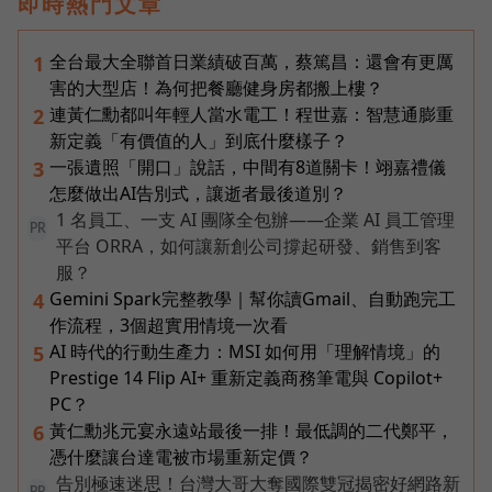
即時熱門文章
全台最大全聯首日業績破百萬，蔡篤昌：還會有更厲
1
害的大型店！為何把餐廳健身房都搬上樓？
連黃仁勳都叫年輕人當水電工！程世嘉：智慧通膨重
2
新定義「有價值的人」到底什麼樣子？
一張遺照「開口」說話，中間有8道關卡！翊嘉禮儀
3
怎麼做出AI告別式，讓逝者最後道別？
1 名員工、一支 AI 團隊全包辦——企業 AI 員工管理
PR
平台 ORRA，如何讓新創公司撐起研發、銷售到客
服？
Gemini Spark完整教學｜幫你讀Gmail、自動跑完工
4
作流程，3個超實用情境一次看
AI 時代的行動生產力：MSI 如何用「理解情境」的
5
Prestige 14 Flip AI+ 重新定義商務筆電與 Copilot+
PC？
黃仁勳兆元宴永遠站最後一排！最低調的二代鄭平，
6
憑什麼讓台達電被市場重新定價？
告別極速迷思！台灣大哥大奪國際雙冠揭密好網路新