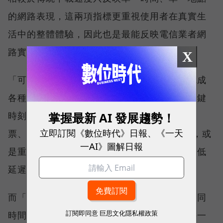
的網路表現，這兩項指標更重視使用者在真實生
活中的整體體驗，因此也是最能反映電信業者網
路實力、最難取得的獎項。
X
「可靠性體驗」衡量的是使用者是否能順利完成
各種數位應用，因此，考驗的是網路服務在關鍵
掌握最新 AI 發展趨勢！
時刻不中斷的能力。例如，搶購熱門演唱會門
立即訂閱《數位時代》日報、《一天
票、秒殺限量商品、超商結帳掃描 QR Code，或
一AI》圖解日報
是重要的線上會議，都需要網路能即時回應、低
延遲且持續運作。
而「品質一致性」則是衡量電信業者可否在不同
訂閱即同意
巨思文化隱私權政策
時間、不同地點、不同網路負載下，都能維持一