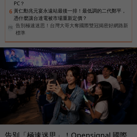
PC？
黃仁勳兆元宴永遠站最後一排！最低調的二代鄭平，
6
憑什麼讓台達電被市場重新定價？
告別極速迷思！台灣大哥大奪國際雙冠揭密好網路新
PR
標準
告別「極速迷思」！Opensignal 國際