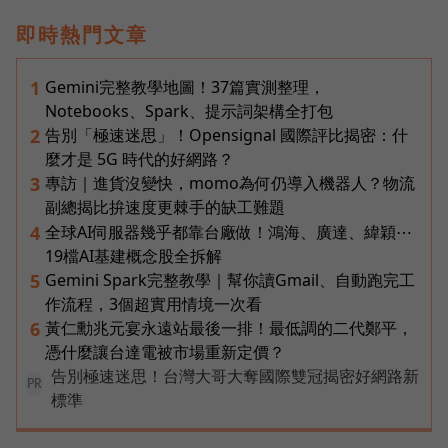
即時熱門文章
Gemini完整教學地圖！37篇實測整理，
1
Notebooks、Spark、提示詞架構全打包
告別「極速迷思」！Opensignal 國際評比揭密：什
2
麼才是 5G 時代的好網路？
專訪｜進貨沒變快，momo為何仍導入機器人？物流
3
副總揭比拚速度更棘手的缺工難題
全球AI伺服器幾乎都靠台廠做！鴻海、廣達、緯穎⋯
4
19檔AI基建概念股全拆解
Gemini Spark完整教學｜幫你讀Gmail、自動跑完工
5
作流程，3個超實用情境一次看
黃仁勳兆元宴永遠站最後一排！最低調的二代鄭平，
6
憑什麼讓台達電被市場重新定價？
告別極速迷思！台灣大哥大奪國際雙冠揭密好網路新
PR
標準