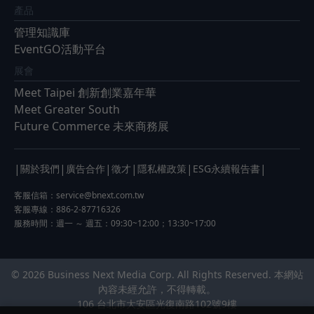
產品
管理知識庫
EventGO活動平台
展會
Meet Taipei 創新創業嘉年華
Meet Greater South
Future Commerce 未來商務展
|
|
|
|
|
|
關於我們
廣告合作
徵才
隱私權政策
ESG永續報告書
客服信箱：
service@bnext.com.tw
客服專線：886-2-87716326
服務時間：週一 ～ 週五：09:30~12:00；13:30~17:00
© 2026 Business Next Media Corp. All Rights Reserved. 本網站
內容未經允許，不得轉載。
106 台北市大安區光復南路102號9樓