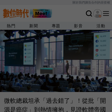
關於我們
廣告合作
內容授權
熱門
新聞
專題
影音
活動
微軟總裁坦承「過去錯了」！從批「開
源是癌症」到熱情擁抱，見證軟體帝國