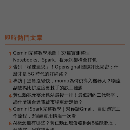
即時熱門文章
Gemini完整教學地圖！37篇實測整理，
1
Notebooks、Spark、提示詞架構全打包
告別「極速迷思」！Opensignal 國際評比揭密：什
2
麼才是 5G 時代的好網路？
專訪｜進貨沒變快，momo為何仍導入機器人？物流
3
副總揭比拚速度更棘手的缺工難題
黃仁勳兆元宴永遠站最後一排！最低調的二代鄭平，
4
憑什麼讓台達電被市場重新定價？
Gemini Spark完整教學｜幫你讀Gmail、自動跑完工
5
作流程，3個超實用情境一次看
AI概念股有哪些？黃仁勳五層蛋糕拆解8檔能源股，
6
台達電、光寶科出線