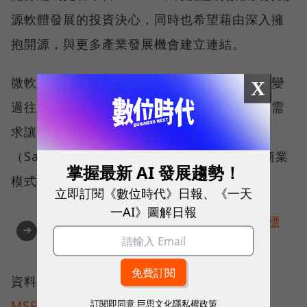
源軟體發展的投資決心，同時也希望藉由深入擁
抱開源，與更多產業發展機會建立連結。
微軟在大舉擁抱雲端與開源架構後，也逐漸改變
X
過往以軟體銷售為主的營運模式，而順應市場需
求讓旗下軟體產品改以訂閱制提供服務
（SaaS），同時也配合雲端協作應用，透過商業
掌握最新 AI 發展趨勢！
模式轉型擴展業務的發展空間。
立即訂閱《數位時代》日報、《一天
一AI》圖解日報
AI提升效率，永續決定未來！全球永續指標
➜
企業認證☀️100 MVP等你角逐雙獎榮譽
資料來源：
The Verge
、
The Register
、
訂閱即同意
巨思文化隱私權政策
MSFT.com