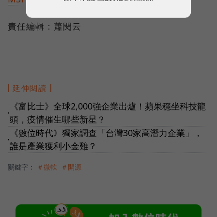
責任編輯：蕭閔云
延伸閱讀
《富比士》全球2,000強企業出爐！蘋果穩坐科技龍
●
頭，疫情催生哪些新星？
《數位時代》獨家調查「台灣30家高潛力企業」，
●
誰是產業獲利小金雞？
關鍵字：
＃微軟
＃開源