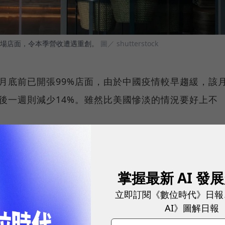
場店面，令本季營收遭遇重創。
圖／ shutterstock
月底前已開張99%店面，由於中國疫情較早趨緩，該
最後一週則減少14%。雖然比美國慘淡的情況要好上不
vin Johnson）指出，「最艱難的時期已經過
著回升，星巴克品牌擁有強大的顧客親和度，沒有這麼
掌握最新 AI 發
立即訂閱《數位時代》日報
AI》圖解日報
體營收表現，星巴克預估，這個財年美國及中國市場門