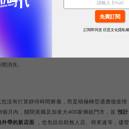
年年底時中國門市營業額可回到往昔情況，美國門市依舊
耀！國際品牌X經理人特別肯定，展現AI時代最具潛力的核心
訂閱即同意
巨思文化隱私
低，每位客戶的平均消費金額卻提高。然而在美國解封
時間消失。
克也沒有打算靜待時間療傷，而是積極轉型適應後疫情
8個月內，關閉美國及加拿大400家傳統門市，並
預計
服務外帶的新店面
，也包括自助無人店、得來速等，儘