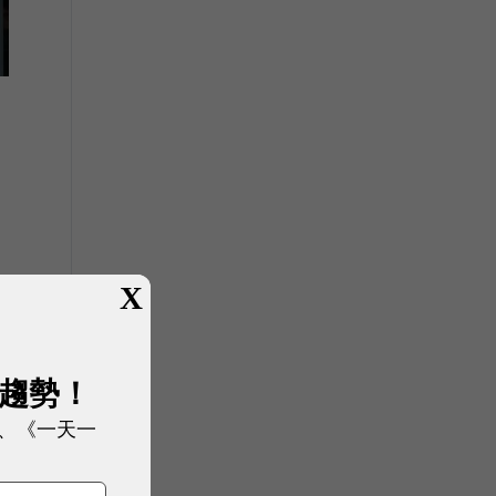
月
X
展趨勢！
、《一天一