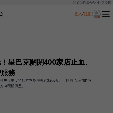
關於我們
廣告合作
內容授權
登入
/
註冊
元！星巴克關閉400家店止血、
帶服務
損失慘重，預估本季虧損將達32億美元，同時也宣佈將關
的方向積極轉型。