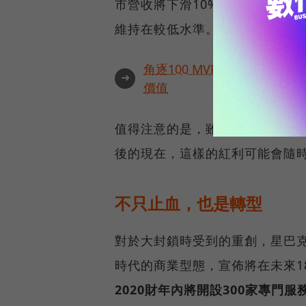
市營收將下滑10%至20%，財
維持在較低水準。
角逐100 MVP盛典雙重榮
➜
價值
值得注意的是，雖然整體營收較
後的現在，這樣的紅利可能會隨
不只止血，也是轉型
對於大封鎖時受到的重創，星巴
時代的商業型態，宣佈將在未來1
2020財年內將開設300家專門