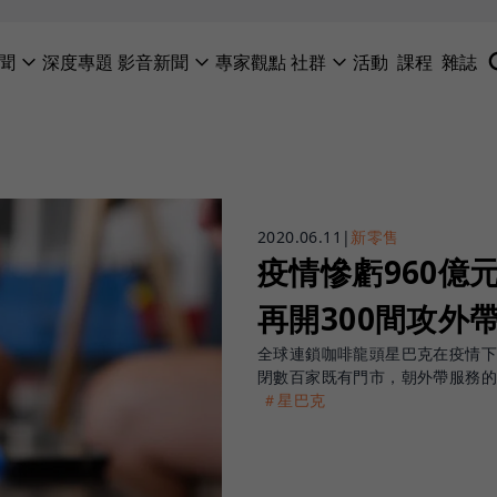
聞
深度專題
影音新聞
專家觀點
社群
活動
課程
雜誌
2020.06.11
|
新零售
疫情慘虧960億
再開300間攻外
全球連鎖咖啡龍頭星巴克在疫情下
閉數百家既有門市，朝外帶服務
＃星巴克