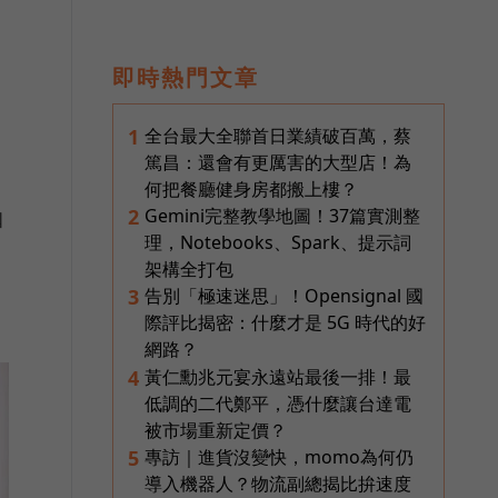
即時熱門文章
全台最大全聯首日業績破百萬，蔡
1
篤昌：還會有更厲害的大型店！為
何把餐廳健身房都搬上樓？
Gemini完整教學地圖！37篇實測整
2
咖
理，Notebooks、Spark、提示詞
架構全打包
告別「極速迷思」！Opensignal 國
3
際評比揭密：什麼才是 5G 時代的好
網路？
黃仁勳兆元宴永遠站最後一排！最
4
低調的二代鄭平，憑什麼讓台達電
被市場重新定價？
專訪｜進貨沒變快，momo為何仍
5
導入機器人？物流副總揭比拚速度