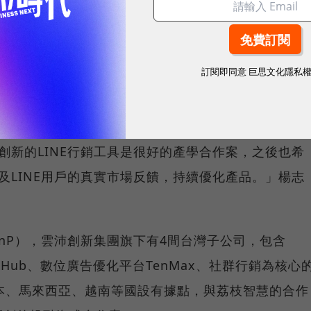
的客戶＝縮短學習曲線、快速推進市場
訂閱即同意
巨思文化隱私
資執行副總楊志偉，是cacaFly的共同創辦人，同時也是
過去輔導過多家新創團隊的投融資與商業模式的調整，
研發創新的LINE行銷工具是很好的產學合作案，之後也希
客戶及LINE用戶的真實市場反饋，持續優化產品。」楊志
（funP），雲沛創新集團旗下有4間台灣子公司，包含
adHub、數位廣告優化平台TenMax、社群行銷為核心
，並在日本、馬來西亞、越南等國設有據點，與荔枝智慧的合作