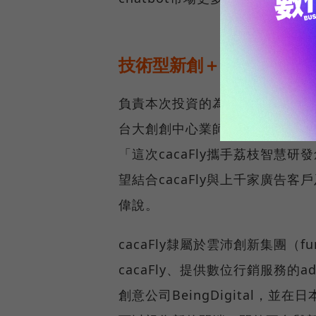
技術型新創＋中大型企業
負責本次投資的為cacaFly投融
台大創創中心業師團隊的一員，
「這次cacaFly攜手荔枝智慧
望結合cacaFly與上千家廣告
偉說。
cacaFly隸屬於雲沛創新集團
cacaFly、提供數位行銷服務的
創意公司BeingDigital