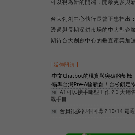
可以視為新的開端，開啟更多與
台大創創中心執行長曾正忠指出
透過與長期深耕市場的中大型企
期待台大創創中心的垂直產業加
延伸閱讀
中文Chatbot的現實與突破的契機
●
瞄準台灣Pre-A輪新創！台杉鎖
●
AI 可以接手哪些工作？6 大銷
戰手冊
會員很多卻不回購？10/14 