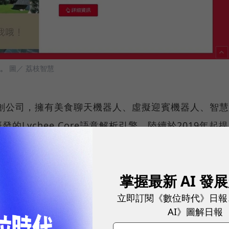
。
圖／ 荔枝智慧
新創公司，擁有美食聊天機器人、虛擬迎賓機器人、智慧
Lychee Core語意解析引擎，陸續於2019年起提
協助微型企業掌握客戶資訊。
以前正式推出，首批新功能將從數據蒐集、精準訊息群
掌握最新 AI 發
放，同步也持續開發方便用戶分析的視覺化工具，訊息
立即訂閱《數位時代》日報
為市場與用戶帶來更多更好的數位消費體驗，提供
AI》圖解日報