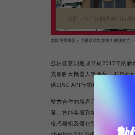
虛擬迎賓機器人也是荔枝智慧推出的服務之一
荔枝智慧則是成立於2017年的
克服聊天機器人等產品，並自行研發的
供LINE API行銷模組工具，
雙方合作的新產品即將在7月底
發、智能客服到精準數位廣告投
格式模組及優化引擎等，希望能
chatbot市場更多的可能。