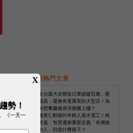
即時熱門文章
X
全台最大全聯首日業績破百萬，蔡
1
篤昌：還會有更厲害的大型店！為
展趨勢！
何把餐廳健身房都搬上樓？
、《一天一
連黃仁勳都叫年輕人當水電工！程
2
世嘉：智慧通膨重新定義「有價值
的人」到底什麼樣子？