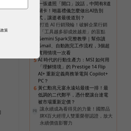
一張遺照「開口」說話，中間有8道
3
關卡！翊嘉禮儀怎麼做出AI告別
式，讓逝者最後道別？
打造 AI 行銷飛輪！破解企業行銷
PR
權政策
「工具越多卻成效越差」的盲點
Gemini Spark完整教學｜幫你讀
4
Gmail、自動跑完工作流程，3個超
實用情境一次看
AI 時代的行動生產力：MSI 如何用
5
「理解情境」的 Prestige 14 Flip
AI+ 重新定義商務筆電與 Copilot+
PC？
黃仁勳兆元宴永遠站最後一排！最
6
低調的二代鄭平，憑什麼讓台達電
被市場重新定價？
讓永續成為看得見的力量！國際品
的
PR
牌X百大經理人雙重榮譽認證，放大
永續價值影響力