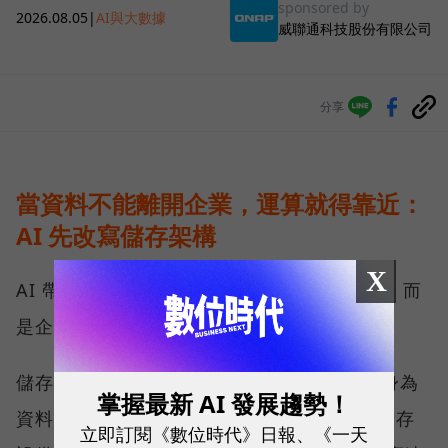
sponsored by
2026.08.05
|
AI與大數據
威聯通科技股份有限公司
分享
當資料不能離開企業，運算就得靠近：
AI 先改寫儲存架構
X
AI 帶來的第一個變化，不只是運算能力提高，而
是企業必須重新決定資料放在哪裡。
儲存架構大致分為雲端與地端兩塊，QNAP 身為
掌握最新 AI 發展趨勢！
資料安全的守護者，長期發展的是地端網路儲存
立即訂閱《數位時代》日報、《一天