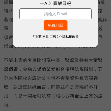
設備（NAS），並擴展至 25GbE、100GbE 高速
一AI》圖解日報
網路交換器產品線，提供完整的儲存與高速網路
基礎架構。威聯通科技（QNAP）總經理劉文義解
釋，當資料因合規要求或敏感度不能上雲，就必
訂閱即同意
巨思文化隱私權政策
須留在靠近使用者與應用的地方；運算需求一旦
增加，承接資料的裝置也自然被推向地端 AI。
不能上雲的名單比想像中長。醫療業持有大量醫
療個資，金融與保險業受到合規與法規限制，部
分大學院校與設計公司也不希望資料被雲端存
取。對這些組織而言，問題並不是雲端好不好
用，而是一開始就沒有把核心資料全面上雲的選
項。