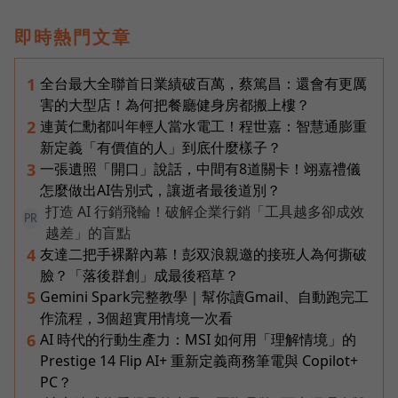
即時熱門文章
全台最大全聯首日業績破百萬，蔡篤昌：還會有更厲
1
害的大型店！為何把餐廳健身房都搬上樓？
連黃仁勳都叫年輕人當水電工！程世嘉：智慧通膨重
2
新定義「有價值的人」到底什麼樣子？
一張遺照「開口」說話，中間有8道關卡！翊嘉禮儀
3
怎麼做出AI告別式，讓逝者最後道別？
打造 AI 行銷飛輪！破解企業行銷「工具越多卻成效
PR
越差」的盲點
友達二把手裸辭內幕！彭双浪親邀的接班人為何撕破
4
臉？「落後群創」成最後稻草？
Gemini Spark完整教學｜幫你讀Gmail、自動跑完工
5
作流程，3個超實用情境一次看
AI 時代的行動生產力：MSI 如何用「理解情境」的
6
Prestige 14 Flip AI+ 重新定義商務筆電與 Copilot+
PC？