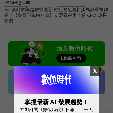
情領悟2件事
資料散落超難管理🤯 如何避免資料孤島與重複作
業？【免費下載白皮書】立即看中小企業 CRM 成長
案例
X
本網站內容未經允許，不得轉載。
掌握最新 AI 發展趨勢！
立即訂閱《數位時代》日報、《一天