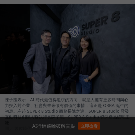
陳子龍表示，AI 時代最值得追求的方向，就是人擁有更多時間與心
力投入對企業、社會與未來做有價值的事情，這正是 ORRA 誕生的
初衷。左起 SUPER 8 Studio 商務長陳之逵、SUPER 8 Studio 雲發
互動科技創辦人暨執行長陳子龍、SUPER 8 Studio 資深產品總監王
婕
AI行銷飛輪破解盲點
立即搶看
圖／ 數位時代