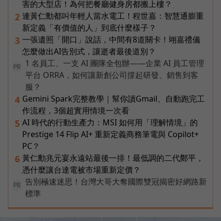
害的大型店！為何把餐廳健身房都搬上樓？
連黃仁勳都叫年輕人當水電工！程世嘉：智慧通膨重
2
新定義「有價值的人」到底什麼樣子？
一張遺照「開口」說話，中間有8道關卡！翊嘉禮儀
3
怎麼做出AI告別式，讓逝者最後道別？
1 名員工、一支 AI 團隊全包辦——企業 AI 員工管理
PR
平台 ORRA，如何讓新創公司撐起研發、銷售到客
服？
Gemini Spark完整教學｜幫你讀Gmail、自動跑完工
4
作流程，3個超實用情境一次看
AI 時代的行動生產力：MSI 如何用「理解情境」的
5
Prestige 14 Flip AI+ 重新定義商務筆電與 Copilot+
PC？
黃仁勳兆元宴永遠站最後一排！最低調的二代鄭平，
6
憑什麼讓台達電被市場重新定價？
告別極速迷思！台灣大哥大奪國際雙冠揭密好網路新
PR
標準