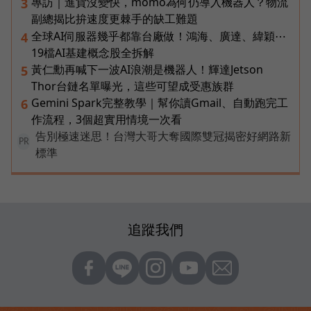
專訪｜進貨沒變快，momo為何仍導入機器人？物流
3
副總揭比拚速度更棘手的缺工難題
全球AI伺服器幾乎都靠台廠做！鴻海、廣達、緯穎⋯
4
19檔AI基建概念股全拆解
黃仁勳再喊下一波AI浪潮是機器人！輝達Jetson
5
Thor台鏈名單曝光，這些可望成受惠族群
Gemini Spark完整教學｜幫你讀Gmail、自動跑完工
6
作流程，3個超實用情境一次看
告別極速迷思！台灣大哥大奪國際雙冠揭密好網路新
PR
標準
追蹤我們