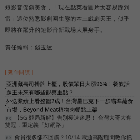
短影音促銷美食，「現在點菜看圖片太容易踩到
雷」這位熟悉影劇圈生態的本土戲劇天王，似乎
即將在躍升的短影音新戰場大展身手。
責任編輯：錢玉紘
延伸閱讀
亞洲藏壽司掛牌上櫃，股價單日大漲96%！餐飲話
●
題王未來有哪些觀察重點？
外送業績上看整體2成！台灣星巴克下一步瞄準蔬食
●
市場，Beyond Meat植物肉餐點上架
【5G 競局新解】告別極速迷思！ 台灣大哥大奪
雙冠，重定義「好網路」
會員很多卻不回購？10/14 電通高階顧問教你把