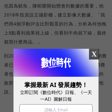
也因為鯖魚，陳昭榮開始體會到數據的重要，他
2018年投資設立攝影棚，建立影像大數據。「我
們用4個浮動IP去比對觀眾的行為，分析為何他晚
上8點看到蘋果就上線，但看到牛肉就下線，最終
都買什麼商品。」
X
到2018～2019年，陳昭榮從數據發現，主力消費
者已經擴張到34～55歲，顯示年齡大一層的消費
者也開始使用智慧手機上網，過去看電視購物的
族群逐漸轉往看網路直播，「商機變大了！」他
掌握最新 AI 發展趨勢！
說。
立即訂閱《數位時代》日報、《一天
一AI》圖解日報