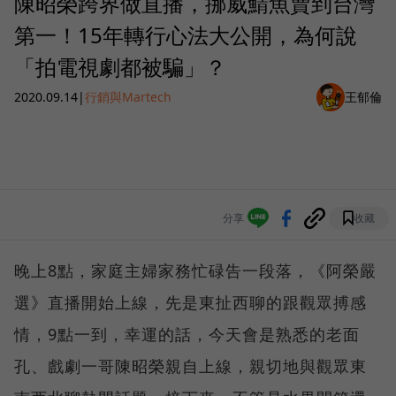
陳昭榮跨界做直播，挪威鯖魚賣到台灣
第一！15年轉行心法大公開，為何說
「拍電視劇都被騙」？
2020.09.14
|
行銷與Martech
王郁倫
分享
收藏
晚上8點，家庭主婦家務忙碌告一段落，《阿榮嚴
選》直播開始上線，先是東扯西聊的跟觀眾搏感
情，9點一到，幸運的話，今天會是熟悉的老面
孔、戲劇一哥陳昭榮親自上線，親切地與觀眾東