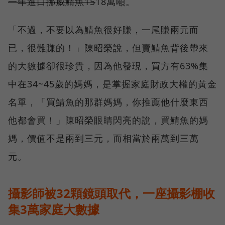
一年進口挪威鯖魚15
18萬噸。
「不過，不要以為鯖魚很好賺，一尾賺兩元而
已，很難賺的！」陳昭榮說，但賣鯖魚背後帶來
的大數據卻很珍貴，因為他發現，買方有63%集
中在34~45歲的媽媽，是掌握家庭財政大權的黃金
名單，「買鯖魚的那群媽媽，你推薦他什麼東西
他都會買！」陳昭榮眼睛閃亮的說，買鯖魚的媽
媽，價值不是兩到三元，而相當於兩萬到三萬
元。
攝影師被32顆鏡頭取代，一座攝影棚收
集3萬家庭大數據