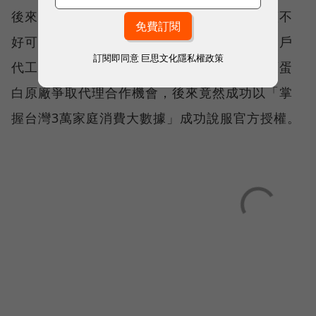
後來觀眾也開始問：「除了鯖魚很健康，膝蓋不
好可以吃什麼？」也讓他想起當年幫直銷業客戶
訂閱即同意
巨思文化隱私權政策
代工健康食品是門好生意，他轉而向日本膠原蛋
白原廠爭取代理合作機會，後來竟然成功以「掌
握台灣3萬家庭消費大數據」成功說服官方授權。