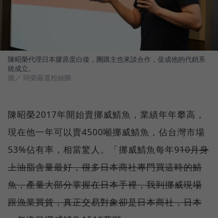
陳昭榮代理日本膠原蛋白後，團購主也來談合作，促成他的代銷系
統成立。
圖／ 阿榮嚴選粉絲團
陳昭榮2017年開始賣挪威鯖魚，業績年年攀高，
現在他一年可以賣4500噸挪威鯖魚，佔台灣市場
53%佔有率，相當驚人。「挪威鯖魚每年9
10月身
上油脂含量最好，很多日本商社專門買這時的鯖
魚，產量大部分掌握在日本手裡，我到挪威現場
跟漁業買貨，真正交易對象卻是日本商社，日本