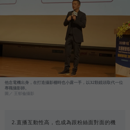
他念電機出身，在打造攝影棚時也小露一手，以32顆鏡頭取代一位
專職攝影師。
圖／ 王郁倫攝影
2.直播互動性高，也成為跟粉絲面對面的機