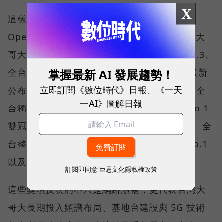
X
這樣的轉變，也反映在國際權威網路分析機構
Opensignal 公布的評比結果。今年初，台灣大
哥大不僅率先奪下「 4G／5G 在線率全球 No.3、
掌握最新 AI 發展趨勢！
全台 No.1 」國際級榮譽，在 Opensignal 最新
立即訂閱《數位時代》日報、《一天
公布的台灣行動網路體驗報告中，更一舉斬獲全
一AI》圖解日報
台獨有的「可靠性體驗」與「品質一致性」No.1
雙冠王，同時，包辦全台整體影音體驗 No.1、全
台整體語音體驗 No.1、全台 5G 語音體驗 No.1
以及全台網路在線率 No.1 多項榮譽。
訂閱即同意
巨思文化隱私權政策
這些獎項反映的不只是網路順暢，更代表台灣大
哥大長期投入頻譜布局、基地台建設與 5G 技術