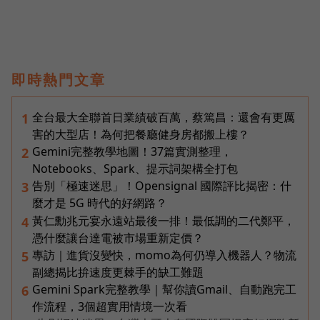
即時熱門文章
全台最大全聯首日業績破百萬，蔡篤昌：還會有更厲
1
害的大型店！為何把餐廳健身房都搬上樓？
Gemini完整教學地圖！37篇實測整理，
2
Notebooks、Spark、提示詞架構全打包
告別「極速迷思」！Opensignal 國際評比揭密：什
3
麼才是 5G 時代的好網路？
黃仁勳兆元宴永遠站最後一排！最低調的二代鄭平，
4
憑什麼讓台達電被市場重新定價？
專訪｜進貨沒變快，momo為何仍導入機器人？物流
5
副總揭比拚速度更棘手的缺工難題
Gemini Spark完整教學｜幫你讀Gmail、自動跑完工
6
作流程，3個超實用情境一次看