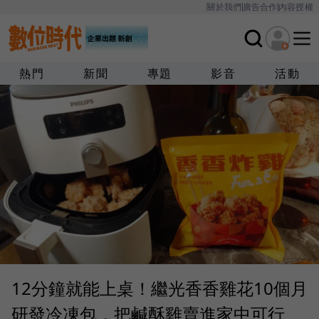
關於我們
廣告合作
內容授權
熱門
新聞
專題
影音
活動
12分鐘就能上桌！繼光香香雞花10個月
研發冷凍包，把鹹酥雞賣進家中可行