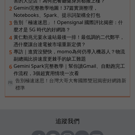
害的大型店！為何把餐廳健身房都搬上樓？
Gemini完整教學地圖！37篇實測整理，
2
Notebooks、Spark、提示詞架構全打包
告別「極速迷思」！Opensignal 國際評比揭密：什
3
麼才是 5G 時代的好網路？
黃仁勳兆元宴永遠站最後一排！最低調的二代鄭平，
4
憑什麼讓台達電被市場重新定價？
專訪｜進貨沒變快，momo為何仍導入機器人？物流
5
副總揭比拚速度更棘手的缺工難題
Gemini Spark完整教學｜幫你讀Gmail、自動跑完工
6
作流程，3個超實用情境一次看
告別極速迷思！台灣大哥大奪國際雙冠揭密好網路新
PR
標準
追蹤我們