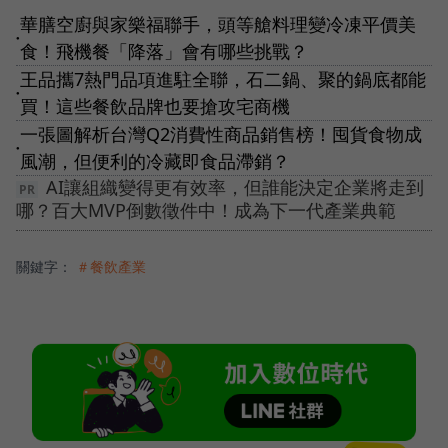
華膳空廚與家樂福聯手，頭等艙料理變冷凍平價美
●
食！飛機餐「降落」會有哪些挑戰？
王品攜7熱門品項進駐全聯，石二鍋、聚的鍋底都能
●
買！這些餐飲品牌也要搶攻宅商機
一張圖解析台灣Q2消費性商品銷售榜！囤貨食物成
●
風潮，但便利的冷藏即食品滯銷？
AI讓組織變得更有效率，但誰能決定企業將走到
哪？百大MVP倒數徵件中！成為下一代產業典範
關鍵字：
＃餐飲產業