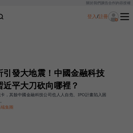
關於我們
廣告合作
內容授權
登入
/
註冊
折引發大地震！中國金融科技
習近平大刀砍向哪裡？
喊卡，其餘中國金融科技公司也人人自危、IPO計畫陷入困
標。
螞蟻集團