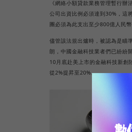
《網絡小額貸款業務管理暫行辦
公司出資比例必須達到30%，這
團必須為此支出至少800億人民
儘管該法規出爐時，被認為是瞄
朗，中國金融科技業者們已紛紛
10月底赴美上市的金融科技新創
從2%提昇至20%。