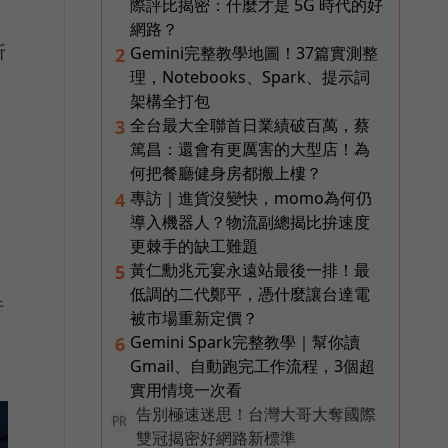
際評比揭密：什麼才是 5G 時代的好
網路？
折
Gemini完整教學地圖！37篇實測整
2
理，Notebooks、Spark、提示詞
架構全打包
全台最大全聯首日業績破百萬，蔡
3
篤昌：還會有更厲害的大型店！為
何把餐廳健身房都搬上樓？
專訪｜進貨沒變快，momo為何仍
4
導入機器人？物流副總揭比拚速度
更棘手的缺工難題
黃仁勳兆元宴永遠站最後一排！最
5
低調的二代鄭平，憑什麼讓台達電
行
被市場重新定價？
Gemini Spark完整教學｜幫你讀
6
Gmail、自動跑完工作流程，3個超
實用情境一次看
告別極速迷思！台灣大哥大奪國際
PR
雙冠揭密好網路新標準