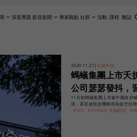
聞
深度專題
影音新聞
專家觀點
社群
活動
課程
雜誌
2020.11.27
|
金融科技
螞蟻集團上市夭
公司瑟瑟發抖，
11月初螞蟻集團上市被中國政府
境，甚至被投資機構視為做空目
＃IPO
＃FinTech 金融科技
＃