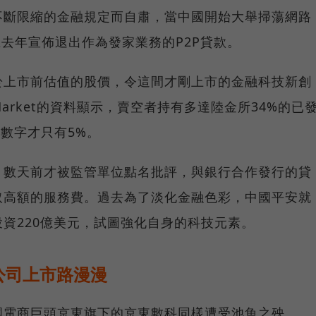
不斷限縮的金融規定而自肅，當中國開始大舉掃蕩網路
在去年宣佈退出作為發家業務的P2P貸款。
於上市前估值的股價，令這間才剛上市的金融科技新創
Market的資料顯示，賣空者持有多達陸金所34%的已
個數字才只有5%。
，數天前才被監管單位點名批評，與銀行合作發行的貸
取高額的服務費。過去為了淡化金融色彩，中國平安就
資220億美元，試圖強化自身的科技元素。
公司上市路漫漫
國電商巨頭京東旗下的京東數科同樣遭受池魚之殃。