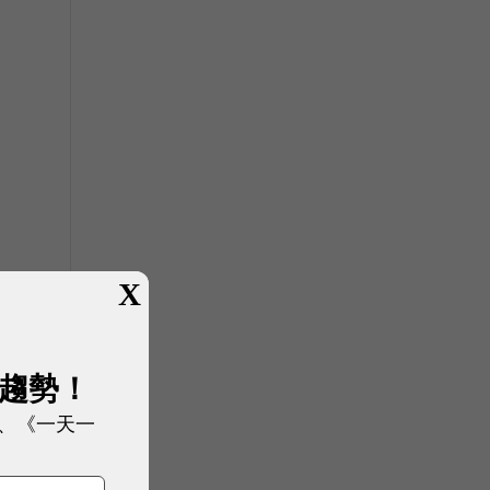
X
展趨勢！
、《一天一