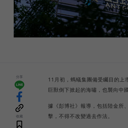
分享
11月初，螞蟻集團備受矚目的上
巨獸倒下掀起的海嘯，也襲向中
據《彭博社》報導，包括陸金所
擊，不得不改變過去作法。
收藏