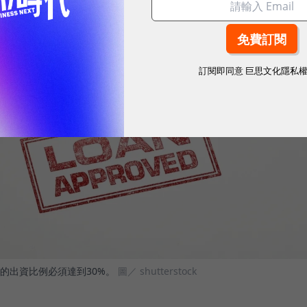
訂閱即同意
巨思文化隱私
的出資比例必須達到30%。
圖／ shutterstock