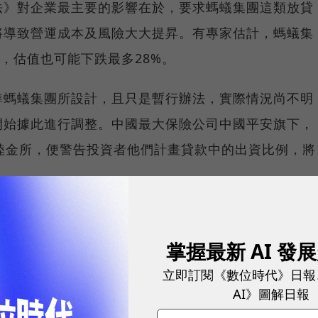
法》對企業最主要的影響在於，要求螞蟻集團這類放貸
將導致營運成本及風險大大提昇。有專家估計，螞蟻集
幣，估值也可能下跌最多28%。
準螞蟻集團所設計，且只是暫行辦法，實際情況尚不明
開始據此進行調整。中國最大保險公司中國平安旗下，
陸金所，便警告投資者他們計畫貸款中的出資比例，將
掌握最新 AI 發
立即訂閱《數位時代》日報
AI》圖解日報