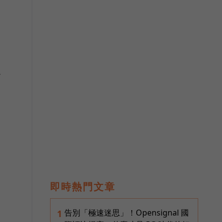
發
即時熱門文章
告別「極速迷思」！Opensignal 國
1