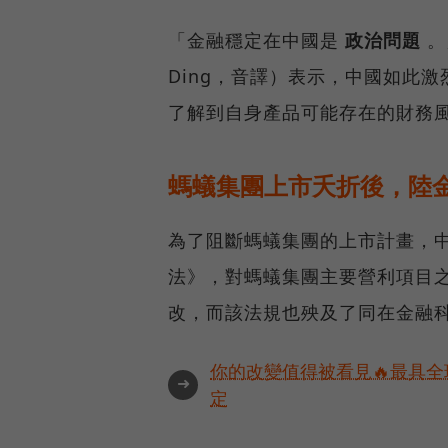
「金融穩定在中國是
政治問題
。
Ding，音譯）表示，中國如此
了解到自身產品可能存在的財務
螞蟻集團上市夭折後，陸
為了阻斷螞蟻集團的上市計畫，
法》，對螞蟻集團主要營利項目
改，而該法規也殃及了同在金融
你的改變值得被看見🔥最具全
➜
定