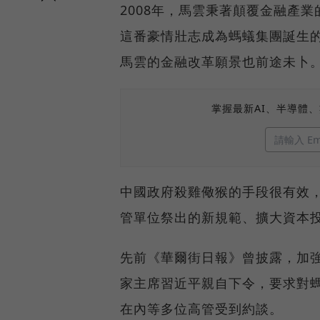
2008年，馬雲秉著顛覆金融產
這番豪情壯志成為螞蟻集團誕生的
馬雲的金融改革願景也前途未卜
掌握最新AI、半導體
中國政府殺雞儆猴的手段很有效
管單位祭出的新規範、擴大資本
先前《華爾街日報》曾披露，加
家主席習近平親自下令，要求對
在內等多位高管受到約談。