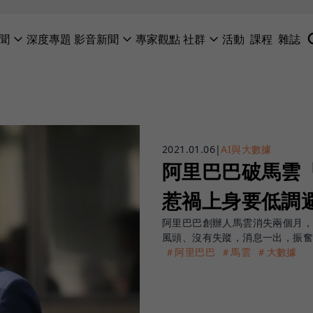
聞
深度專題
影音新聞
專家觀點
社群
活動
課程
雜誌
2021.01.06
|
AI與大數據
阿里巴巴破馬雲
惹禍上身要低調
阿里巴巴創辦人馬雲消失兩個月
風頭、沒有失蹤，消息一出，振奮
＃阿里巴巴
＃馬雲
＃大數據