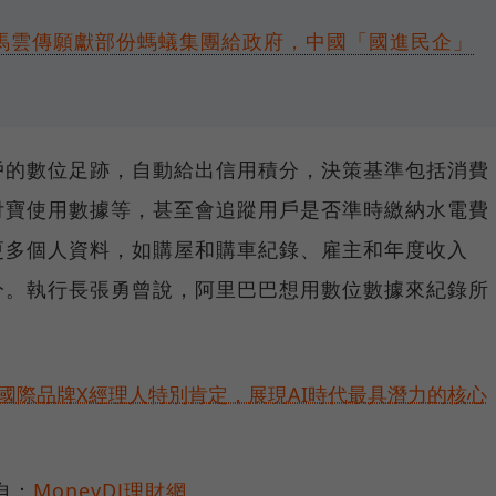
馬雲傳願獻部份螞蟻集團給政府，中國「國進民企」
戶的數位足跡，自動給出信用積分，決策基準包括消費
付寶使用數據等，甚至會追蹤用戶是否準時繳納水電費
更多個人資料，如購屋和購車紀錄、雇主和年度收入
分。執行長張勇曾說，阿里巴巴想用數位數據來紀錄所
耀！國際品牌X經理人特別肯定，展現AI時代最具潛力的核心
自：
MoneyDJ理財網