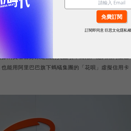
當局用阿里巴巴的數據追捕罪犯和異議份子，並用支付
。但是過去幾年，馬雲一直抗拒壓力，不願交出螞蟻握
訂閱即同意
巨思文化隱私
和騰訊利用數據建立起完整的生態系統，以阿里巴巴而
依據消費者喜好來建議購買品項，而用戶能夠用阿里巴
，也能用阿里巴巴旗下螞蟻集團的「花唄」虛擬信用卡