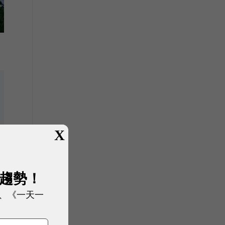
X
展趨勢！
、《一天一