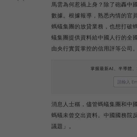
馬雲為何惹禍上身？除了砲轟中
數據。根據報導，熟悉內情的官
螞蟻集團的放貸業務，也想打破
蟻集團提供資料給中國人行的全
由央行實質掌控的信用評等公司
掌握最新AI、半導體
消息人士稱，儘管螞蟻集團和中
螞蟻未曾交出資料。中國國務院
議題」。