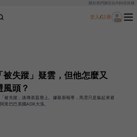
關於我們
廣告合作
內容授權
登入
/
註冊
「被失蹤」疑雲，但他怎麼又
避風頭？
，「被失蹤」謠傳甚囂塵上。據最新報導，馬雲只是躲起來避
阿里巴巴美國ADR大漲。