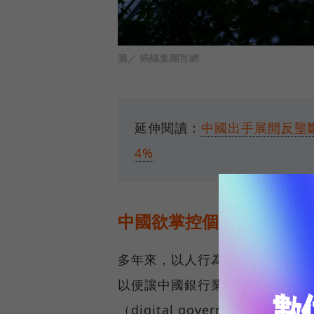
圖／ 螞蟻集團官網
延伸閱讀：
中國出手展開反壟
4%
中國欲掌控個人數據，強
多年來，以人行為首的中國金融監
以便讓中國銀行業評估信用風險
（digital governanc