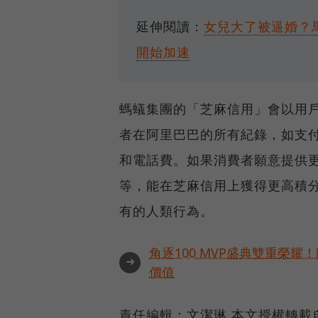
延伸閱讀：
女兒大了被逼婚？
開始加速
螞蟻集團的「芝麻信用」會以用
者在阿里巴巴的所有紀錄，如支
和電話費。如果消費者願意提供
等，能在芝麻信用上獲得更高積
有的人類行為。
角逐100 MVP盛典雙重榮
➜
價值
責任編輯：文潔琳 本文授權轉載