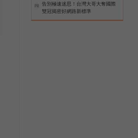
告別極速迷思！台灣大哥大奪國際
PR
雙冠揭密好網路新標準