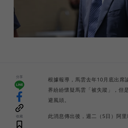
分享
根據報導，馬雲去年10月底出席
界紛紛懷疑馬雲「被失蹤」，但
避風頭。
此消息傳出後，週二（5日）阿里巴巴
收藏