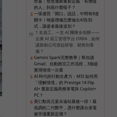
世嘉：智慧通膨重新定義「有價值
的人」到底什麼樣子？
一張遺照「開口」說話，中間有8道
3
關卡！翊嘉禮儀怎麼做出AI告別
式，讓逝者最後道別？
1 名員工、一支 AI 團隊全包辦——
PR
企業 AI 員工管理平台 ORRA，如何
讓新創公司撐起研發、銷售到客
服？
Gemini Spark完整教學｜幫你讀
4
Gmail、自動跑完工作流程，3個超
實用情境一次看
AI 時代的行動生產力：MSI 如何用
5
「理解情境」的 Prestige 14 Flip
AI+ 重新定義商務筆電與 Copilot+
PC？
黃仁勳兆元宴永遠站最後一排！最
6
低調的二代鄭平，憑什麼讓台達電
被市場重新定價？