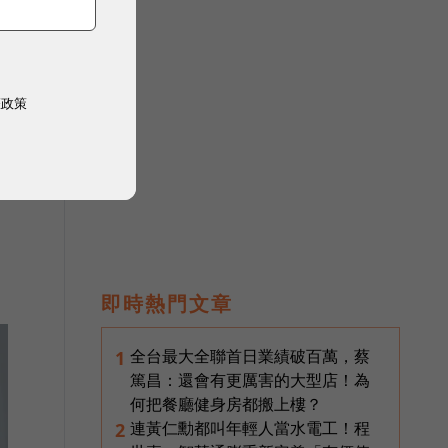
權政策
即時熱門文章
全台最大全聯首日業績破百萬，蔡
1
篤昌：還會有更厲害的大型店！為
何把餐廳健身房都搬上樓？
連黃仁勳都叫年輕人當水電工！程
2