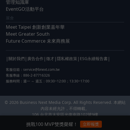
管理知識庫
EventGO活動平台
展會
Meet Taipei 創新創業嘉年華
Meet Greater South
Future Commerce 未來商務展
|
|
|
|
|
|
關於我們
廣告合作
徵才
隱私權政策
ESG永續報告書
客服信箱：
service@bnext.com.tw
客服專線：886-2-87716326
服務時間：週一 ～ 週五：09:30~12:00；13:30~17:00
© 2026 Business Next Media Corp. All Rights Reserved. 本網站
內容未經允許，不得轉載。
106 台北市大安區光復南路102號9樓
挑戰100 MVP雙獎榮耀！
立即報獎