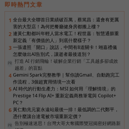
即時熱門文章
全台最大全聯首日業績破百萬，蔡篤昌：還會有更厲
1
害的大型店！為何把餐廳健身房都搬上樓？
連黃仁勳都叫年輕人當水電工！程世嘉：智慧通膨重
2
新定義「有價值的人」到底什麼樣子？
一張遺照「開口」說話，中間有8道關卡！翊嘉禮儀
3
怎麼做出AI告別式，讓逝者最後道別？
打造 AI 行銷飛輪！破解企業行銷「工具越多卻成效
PR
越差」的盲點
Gemini Spark完整教學｜幫你讀Gmail、自動跑完工
4
作流程，3個超實用情境一次看
AI 時代的行動生產力：MSI 如何用「理解情境」的
5
Prestige 14 Flip AI+ 重新定義商務筆電與 Copilot+
PC？
黃仁勳兆元宴永遠站最後一排！最低調的二代鄭平，
6
憑什麼讓台達電被市場重新定價？
告別極速迷思！台灣大哥大奪國際雙冠揭密好網路新
PR