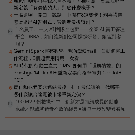
連黃仁勳都叫年輕人當水電工！程世嘉：智慧通膨重
2
新定義「有價值的人」到底什麼樣子？
一張遺照「開口」說話，中間有8道關卡！翊嘉禮儀
3
怎麼做出AI告別式，讓逝者最後道別？
1 名員工、一支 AI 團隊全包辦——企業 AI 員工管理
PR
平台 ORRA，如何讓新創公司撐起研發、銷售到客
服？
Gemini Spark完整教學｜幫你讀Gmail、自動跑完工
4
作流程，3個超實用情境一次看
AI 時代的行動生產力：MSI 如何用「理解情境」的
5
Prestige 14 Flip AI+ 重新定義商務筆電與 Copilot+
PC？
黃仁勳兆元宴永遠站最後一排！最低調的二代鄭平，
6
憑什麼讓台達電被市場重新定價？
100 MVP 倒數徵件中！創新才是持續成長的動能，
PR
永續才能成就傳奇不敗的經典➤讓每一步改變被看見