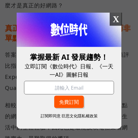
麼才是真正的好網路？
X
真正的好網路，比的是長期穩定、而非
單點測速
答案，就藏在 Opensignal 最具代表性的兩項評
掌握最新 AI 發展趨勢！
比指標──可靠性體驗（Reliability
立即訂閱《數位時代》日報、《一天
一AI》圖解日報
Experience）與品質一致性（Consistent
Quality）。
相較於傳統下載速度只反映單一時間、單一地點
的網路表現，這兩項指標更重視使用者在真實生
訂閱即同意
巨思文化隱私權政策
活中的整體體驗，因此也是最能反映電信業者網