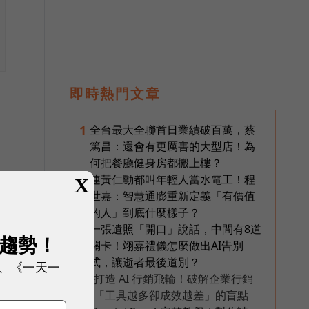
即時熱門文章
全台最大全聯首日業績破百萬，蔡
1
篤昌：還會有更厲害的大型店！為
何把餐廳健身房都搬上樓？
連黃仁勳都叫年輕人當水電工！程
2
X
世嘉：智慧通膨重新定義「有價值
的人」到底什麼樣子？
一張遺照「開口」說話，中間有8道
3
展趨勢！
關卡！翊嘉禮儀怎麼做出AI告別
式，讓逝者最後道別？
、《一天一
打造 AI 行銷飛輪！破解企業行銷
PR
「工具越多卻成效越差」的盲點