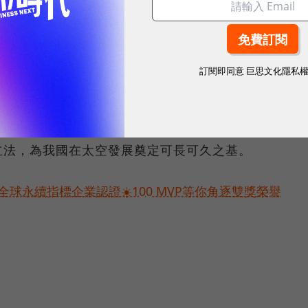
基礎，積極與國外太空產業密切接觸。太空發展法的制
，有法制基礎，除規範相關太空活動，及強化風險管控
源依據，以利公部門與民間企業推動太空發展法律遵
訂閱即同意
巨思文化隱私
提升產業發展。
員會審查後，使得台灣在太空法制化再向前一步，科技
立法，為我國在太空發展奠定可長可久之基。
球永續指標企業認證☀️100 MVP等你角逐雙獎榮譽