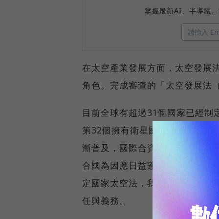
掌握最新AI、半導體
在太空產業發展方面，太空發展
角色。完成審查的「太空發展法（
目前全球有超過31個國家已經制
第32個擁有衛星國家，近年來國
漸普及，國際合資、民間企業投
合國為因應日益蓬勃發展的商業
定國家太空法，我國制定太空相
任與義務。