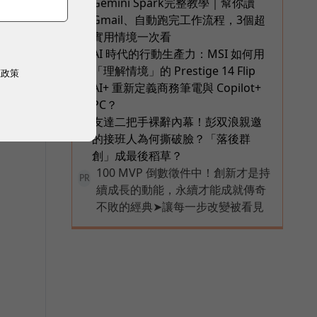
Gemini Spark完整教學｜幫你讀
4
Gmail、自動跑完工作流程，3個超
實用情境一次看
AI 時代的行動生產力：MSI 如何用
5
「理解情境」的 Prestige 14 Flip
權政策
AI+ 重新定義商務筆電與 Copilot+
PC？
友達二把手裸辭內幕！彭双浪親邀
6
的接班人為何撕破臉？「落後群
創」成最後稻草？
100 MVP 倒數徵件中！創新才是持
PR
續成長的動能，永續才能成就傳奇
不敗的經典➤讓每一步改變被看見