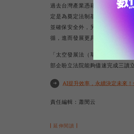
過去台灣產業憑藉著強大的科研
定是為奠定法制基礎的重要一步
並確保安全外，另可提供明確法
循，進而發展更具前瞻性技術，
「太空發展法（草案）」完成委
部企盼立法院能夠儘速完成三讀
➜
AI提升效率，永續決定未來！全
責任編輯：蕭閔云
延伸閱讀