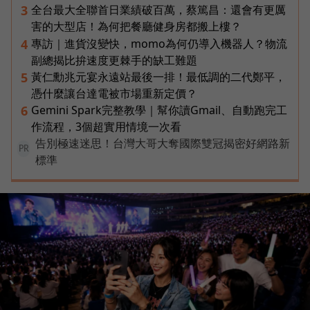
全台最大全聯首日業績破百萬，蔡篤昌：還會有更厲
3
害的大型店！為何把餐廳健身房都搬上樓？
專訪｜進貨沒變快，momo為何仍導入機器人？物流
4
副總揭比拚速度更棘手的缺工難題
黃仁勳兆元宴永遠站最後一排！最低調的二代鄭平，
5
憑什麼讓台達電被市場重新定價？
Gemini Spark完整教學｜幫你讀Gmail、自動跑完工
6
作流程，3個超實用情境一次看
告別極速迷思！台灣大哥大奪國際雙冠揭密好網路新
PR
標準