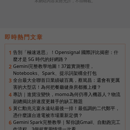
本網站內容未經允許，不得轉載。
即時熱門文章
告別「極速迷思」！Opensignal 國際評比揭密：什
1
麼才是 5G 時代的好網路？
Gemini完整教學地圖！37篇實測整理，
2
Notebooks、Spark、提示詞架構全打包
全台最大全聯首日業績破百萬，蔡篤昌：還會有更厲
3
害的大型店！為何把餐廳健身房都搬上樓？
專訪｜進貨沒變快，momo為何仍導入機器人？物流
4
副總揭比拚速度更棘手的缺工難題
黃仁勳兆元宴永遠站最後一排！最低調的二代鄭平，
5
憑什麼讓台達電被市場重新定價？
Gemini Spark完整教學｜幫你讀Gmail、自動跑完工
6
作流程，3個超實用情境一次看