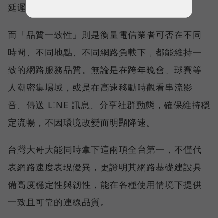
延遲且持續運作。
而「品質一致性」則是衡量電信業者可否在不同
時間、不同地點、不同網路負載下，都能維持一
致的網路服務品質。無論是在跨年晚會、球賽等
人潮密集場域，或是在高速移動時觀看串流影
音、傳送 LINE 訊息、分享社群動態，確保維持穩
定流暢，不因環境改變而明顯降速。
台灣大哥大能同時拿下這兩項全台第一，不僅代
表網路速度表現優異，更證明其網路基礎建設具
備高度穩定性與韌性，能在各種使用情境下提供
一致且可靠的連線品質。