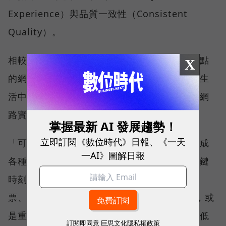
Experience）與品質一致性（Consistent
Quality）。
相較於傳統下載速度只反映單一時間、單一地點
X
的網路表現，這兩項指標更重視使用者在真實生
活中的整體體驗，因此也是最能反映電信業者網
路實力、最難取得的獎項。
掌握最新 AI 發展趨勢！
立即訂閱《數位時代》日報、《一天
「可靠性體驗」衡量的是使用者是否能順利完成
一AI》圖解日報
各種數位應用，因此，考驗的是網路服務在關鍵
時刻不中斷的能力。例如，搶購熱門演唱會門
票、秒殺限量商品、超商結帳掃描 QR Code，或
是重要的線上會議，都需要網路能即時回應、低
訂閱即同意
巨思文化隱私權政策