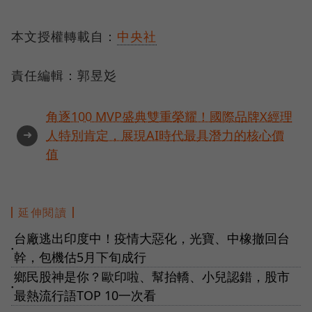
本文授權轉載自：
中央社
責任編輯：郭昱彣
角逐100 MVP盛典雙重榮耀！國際品牌X經理
➜
人特別肯定，展現AI時代最具潛力的核心價
值
延伸閱讀
台廠逃出印度中！疫情大惡化，光寶、中橡撤回台
●
幹，包機估5月下旬成行
鄉民股神是你？歐印啦、幫抬轎、小兒認錯，股市
●
最熱流行語TOP 10一次看