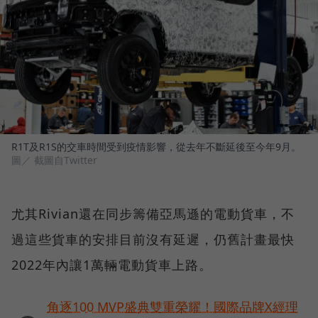
R1T及R1S的交車時間受到疫情影響，從去年不斷延後至今年9月。
圖／ 截圖自Twitter
尤其Rivian還在同步籌備亞馬遜的電動貨車，不
過這些貨車的安排目前沒有延遲，仍舊計畫最快
2022年內讓1萬輛電動貨車上路。
角逐100 MVP盛典雙重榮耀！國際品牌X經理