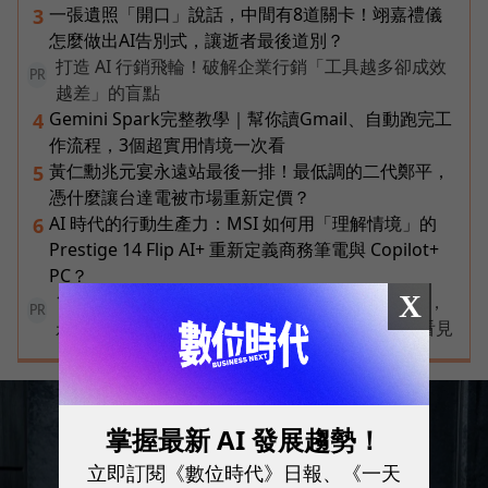
一張遺照「開口」說話，中間有8道關卡！翊嘉禮儀
3
怎麼做出AI告別式，讓逝者最後道別？
打造 AI 行銷飛輪！破解企業行銷「工具越多卻成效
PR
越差」的盲點
Gemini Spark完整教學｜幫你讀Gmail、自動跑完工
4
作流程，3個超實用情境一次看
黃仁勳兆元宴永遠站最後一排！最低調的二代鄭平，
5
憑什麼讓台達電被市場重新定價？
AI 時代的行動生產力：MSI 如何用「理解情境」的
6
Prestige 14 Flip AI+ 重新定義商務筆電與 Copilot+
PC？
X
100 MVP 倒數徵件中！創新才是持續成長的動能，
PR
永續才能成就傳奇不敗的經典➤讓每一步改變被看見
掌握最新 AI 發展趨勢！
立即訂閱《數位時代》日報、《一天