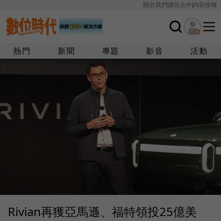
關於我們
廣告合作
內容授權
熱門
新聞
專題
影音
活動
Rivian再獲亞馬遜、福特領投25億美