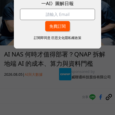
一AI》圖解日報
訂閱即同意
巨思文化隱私權政策
AI NAS 何時才值得部署？QNAP 拆解
地端 AI 的成本、算力與資料門檻
sponsored by
2026.08.05
|
AI與大數據
威聯通科技股份有限公司
分享