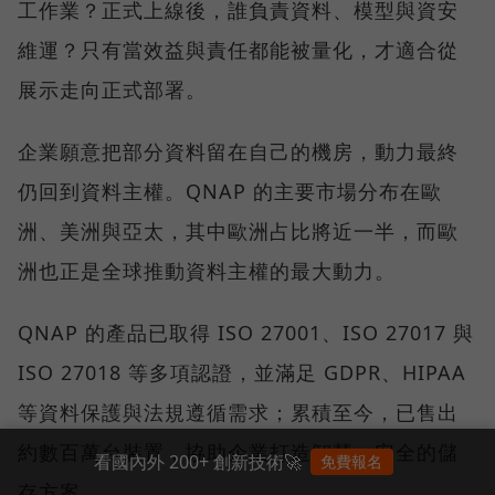
工作業？正式上線後，誰負責資料、模型與資安
維運？只有當效益與責任都能被量化，才適合從
展示走向正式部署。
企業願意把部分資料留在自己的機房，動力最終
仍回到資料主權。QNAP 的主要市場分布在歐
洲、美洲與亞太，其中歐洲占比將近一半，而歐
洲也正是全球推動資料主權的最大動力。
QNAP 的產品已取得 ISO 27001、ISO 27017 與
ISO 27018 等多項認證，並滿足 GDPR、HIPAA
等資料保護與法規遵循需求；累積至今，已售出
約數百萬台裝置，協助企業打造智慧、安全的儲
看國內外 200+ 創新技術🚀
免費報名
存方案。