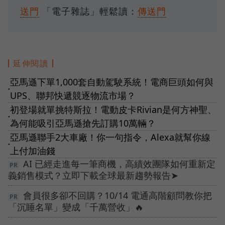
送門
「電子雜誌」輕鬆讀：
傳送門
延伸閱讀
亞馬遜下單1,000套自動駕駛系統！電商巨頭如何與
●
UPS、聯邦快遞競逐物流市場？
初登場就單挑特斯拉！電動皮卡Rivian是何方神聖、
●
為何能吸引亞馬遜搶先訂購10萬輛？
亞馬遜聯手2大車廠！你一句指令，Alexa就幫你線
●
上付加油錢
AI 已經走進每一筆商機，高績效團隊如何重新定
義銷售模式？立即下載全球最新趨勢報告➤
會員很多卻不回購？10/14 電通高階顧問教你把
「沉睡名單」變成「千萬營收」🔥