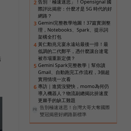
告別「極速迷思」！Opensignal 國
2
際評比揭密：什麼才是 5G 時代的好
網路？
Gemini完整教學地圖！37篇實測整
3
理，Notebooks、Spark、提示詞
架構全打包
黃仁勳兆元宴永遠站最後一排！最
4
低調的二代鄭平，憑什麼讓台達電
被市場重新定價？
括
Gemini Spark完整教學｜幫你讀
5
Gmail、自動跑完工作流程，3個超
實用情境一次看
專訪｜進貨沒變快，momo為何仍
6
導入機器人？物流副總揭比拚速度
更棘手的缺工難題
告別極速迷思！台灣大哥大奪國際
PR
雙冠揭密好網路新標準