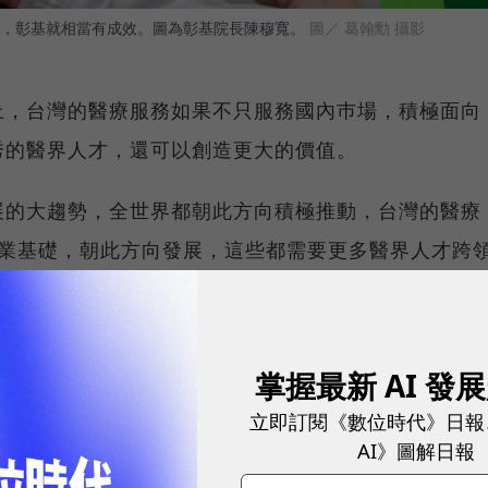
，彰基就相當有成效。圖為彰基院長陳穆寬。
圖／ 葛翰勳 攝影
上，台灣的醫療服務如果不只服務國內巿場，積極面向
秀的醫界人才，還可以創造更大的價值。
展的大趨勢，全世界都朝此方向積極推動，台灣的醫療
產業基礎，朝此方向發展，這些都需要更多醫界人才跨
的發展。
榮：高所得者健保自費項目應增加
掌握最新 AI 發
立即訂閱《數位時代》日報
保制度有相當大意見。施振榮表示，退休後在2008年
AI》圖解日報
機構CEO論壇」中，醫界反應健保制度限制了台灣醫