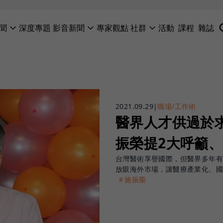
聞
深度專題
影音新聞
專家觀點
社群
活動
課程
雜誌
2021.09.29
|
職場/工作術
醫界人才供過於
振榮提2大呼籲、
台灣醫術享譽國際，但醫界多年
放眼海外市場，讓醫療產業化、
＃施振榮