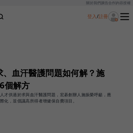
關於我們
廣告合作
內容授權
登入
/
註冊
求、血汗醫護問題如何解？施
6個解方
有人才供過於求與血汗醫護問題，宏碁創辦人施振榮呼籲，應
國際化，並倡議高所得者增健保自費項目。