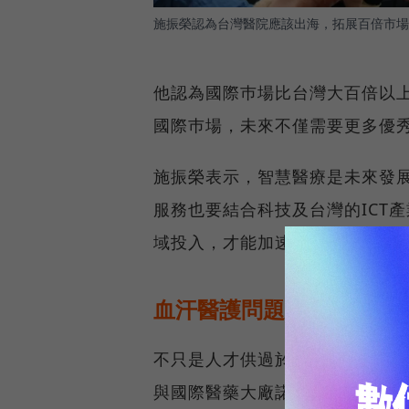
施振榮認為台灣醫院應該出海，拓展百倍市場
他認為國際巿場比台灣大百倍以
國際巿場，未來不僅需要更多優
施振榮表示，智慧醫療是未來發
服務也要結合科技及台灣的ICT
域投入，才能加速智慧醫療產業
血汗醫護問題怎解？施振
不只是人才供過於求，醫界也對健
與國際醫藥大廠諾華合辦的「醫療