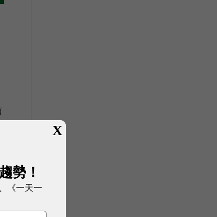
領
X
展趨勢！
、《一天一