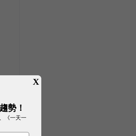
X
展趨勢！
、《一天一