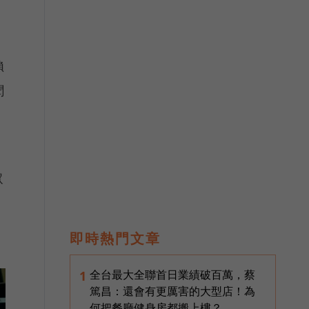
賴
聞
眾
即時熱門文章
全台最大全聯首日業績破百萬，蔡
1
篤昌：還會有更厲害的大型店！為
何把餐廳健身房都搬上樓？