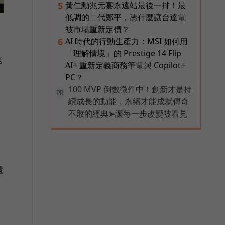
黃仁勳兆元宴永遠站最後一排！最
5
低調的二代鄭平，憑什麼讓台達電
被市場重新定價？
AI 時代的行動生產力：MSI 如何用
6
「理解情境」的 Prestige 14 Flip
拖
AI+ 重新定義商務筆電與 Copilot+
PC？
100 MVP 倒數徵件中！創新才是持
PR
續成長的動能，永續才能成就傳奇
不敗的經典➤讓每一步改變被看見
還