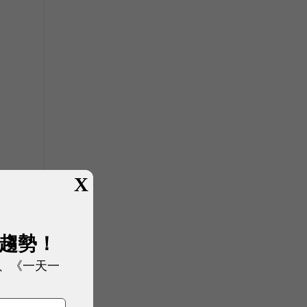
X
展趨勢！
供
、《一天一