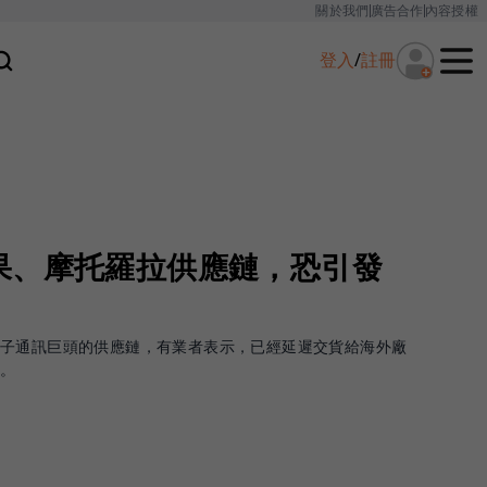
關於我們
廣告合作
內容授權
登入
/
註冊
果、摩托羅拉供應鏈，恐引發
電子通訊巨頭的供應鏈，有業者表示，已經延遲交貨給海外廠
移。