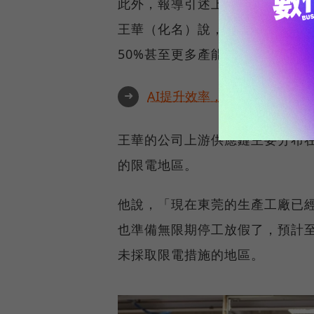
此外，報導引述上海一家為摩托羅拉
王華（化名）說，限電已經影響其
50%甚至更多產能。
➜
AI提升效率，永續決定未來！全
王華的公司上游供應鏈主要分布
的限電地區。
他說，「現在東莞的生產工廠已經
也準備無限期停工放假了，預計
未採取限電措施的地區。