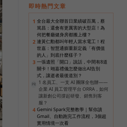
即時熱門文章
全台最大全聯首日業績破百萬，蔡
1
篤昌：還會有更厲害的大型店！為
何把餐廳健身房都搬上樓？
連黃仁勳都叫年輕人當水電工！程
2
世嘉：智慧通膨重新定義「有價值
的人」到底什麼樣子？
一張遺照「開口」說話，中間有8道
3
關卡！翊嘉禮儀怎麼做出AI告別
式，讓逝者最後道別？
1 名員工、一支 AI 團隊全包辦——
PR
企業 AI 員工管理平台 ORRA，如何
讓新創公司撐起研發、銷售到客
服？
Gemini Spark完整教學｜幫你讀
4
Gmail、自動跑完工作流程，3個超
實用情境一次看