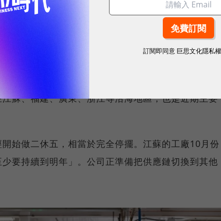
（Motorola）供應智慧型手錶的電子科技公司CE
公司大約30%的產能，如果持續下去，可能會影響
訂閱即同意
巨思文化隱私
球永續指標企業認證☀️100 MVP等你角逐雙獎榮譽
在江蘇、福建、廣東、浙江等沿海地區，也是近期主要
開始做二休五，相當於完全停擺。江蘇的工廠10月份
至少要持續到明年」。公司正準備把供應鏈切換到其他