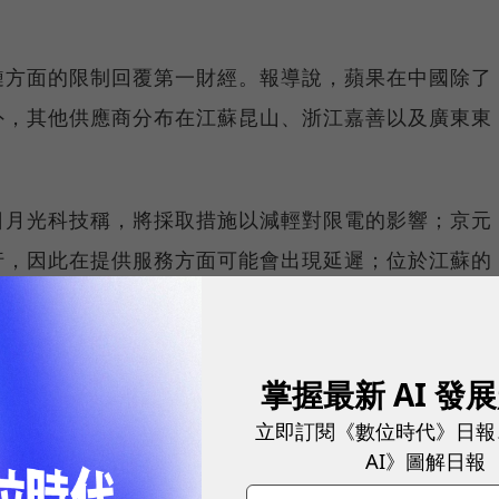
鏈方面的限制回覆第一財經。報導說，蘋果在中國除了
外，其他供應商分布在江蘇昆山、浙江嘉善以及廣東東
日月光科技稱，將採取措施以減輕對限電的影響；京元
行，因此在提供服務方面可能會出現延遲；位於江蘇的
減非必要用電量，將其整體用電量至少減少10%。
影響有限，iPhone 13在中國嚴重缺貨，已經創下
掌握最新 AI 發
月發布報告稱，iPhone目前面臨的最大挑戰是零件
立即訂閱《數位時代》日報
AI》圖解日報