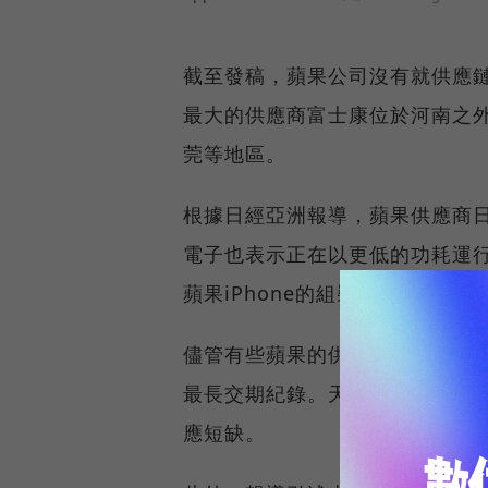
截至發稿，蘋果公司沒有就供應
最大的供應商富士康位於河南之
莞等地區。
根據日經亞洲報導，蘋果供應商
電子也表示正在以更低的功耗運
蘋果iPhone的組裝商和碩已削
儘管有些蘋果的供應商稱限電對生產
最長交期紀錄。天風國際證券上個
應短缺。