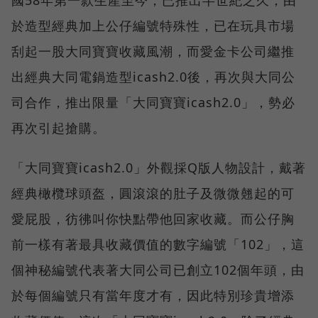
國58年第一款生產至今，已推出半世紀之久，由
於造型經典加上公仔編號特殊性，已在玩具市場
刮起一股大同寶寶收藏風潮，而愛金卡公司繼推
出經典大同電鍋造型icash2.0後，再次與大同公
司合作，推出限量「大同寶寶icash2.0」，勢必
再次引起搶購。
「大同寶寶icash2.0」外觀採Q版人物設計，戴著
經典橄欖球頭盔，圓滾滾的肚子及微微翹起的可
愛屁股，彷彿叫你快點帶他回家收藏。而公仔胸
前一樣有著最具收藏價值的數字編號「102」，這
個神秘編號代表著大同公司已創立102個年頭，由
於每個編號只有當年度才有，因此特別珍貴增添