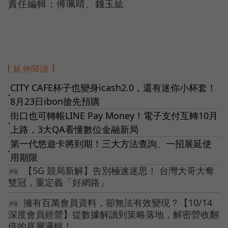
責任編輯：傅珮晴、錢玉紘
延伸閱讀
CITY CAFE杯子也變身icash2.0，還有迷你小杯套！
●
8月23日ibon搶先預購
街口也可轉帳LINE Pay Money！電子支付互轉10月
●
上路，3大QA看懂數位金融新局
第一代悠遊卡將到期！三大方法查詢、一招展延使
●
用期限
【5G 競局新解】告別極速迷思！ 台灣大哥大奪
雙冠，重定義「好網路」
擁有百萬會員資料，卻無法有效變現？【10/14
深度會員經營】從數據解讀到策略落地，解密營收翻
倍的底層邏輯！