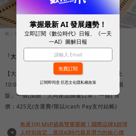
掌握最新 AI 發展趨勢！
立即訂閱《數位時代》日報、《一天
圖／ 愛金卡提供
一AI》圖解日報
「大同寶寶icash2.0販售」整理：
【大同寶寶-眨眼版】 時間：2021/10/13 早上
訂閱即同意
巨思文化隱私權政策
10:00起 通路：博客來 商品：「大同寶寶-眨眼
版」一個(加贈「大同產品插畫口罩」一個) 售
價：425元(含運費/限以icash Pay支付結帳)
角逐100 MVP盛典雙重榮耀！國際品牌X經理
➜
人特別肯定，展現AI時代最具潛力的核心價