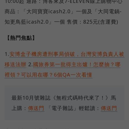
10:00起 通路：博客來及7-ELEVEN線上購物中心
商品：「大同寶寶icash2.0」一個及「大同電鍋-
知更鳥藍icash2.0」一個 售價：825元(含運費)
【熱門焦點】
1.
安博盒子機房遭刑事局偵破，台灣安博負責人被
移送法辦
2.
國旅券第一批得主出爐！怎麼抽？哪
裡領？可以用在哪？6個QA一次看懂
最新10月號雜誌《無程式碼時代來了！》馬
上購：
傳送門
「電子雜誌」輕鬆讀：
傳送門