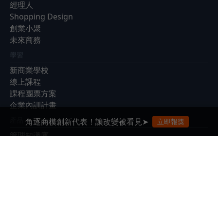
經理人
Shopping Design
創業小聚
未來商務
學習
新商業學校
線上課程
課程團票方案
企業內訓計畫
產品
角逐商模創新代表！讓改變被看見➤
立即報獎
管理知識庫
EventGO活動平台
展會
Meet Taipei 創新創業嘉年華
Meet Greater South
Future Commerce 未來商務展