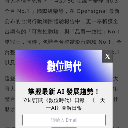
哥大不僅率先奪下「 4G／5G 在線率全球 No.3、
全台 No.1 」國際級榮譽，在 Opensignal 最新
公布的台灣行動網路體驗報告中，更一舉斬獲全
台獨有的「可靠性體驗」與「品質一致性」No.1
雙冠王，同時，包辦全台整體影音體驗 No.1、全
台整體語音體驗 No.1、全台 5G 語音體驗 No.1
X
以及全台網路在線率 No.1 多項榮譽。
這些獎項反映的不只是網路順暢，更代表台灣大
哥大長期投入頻譜布局、基地台建設與 5G 技術
掌握最新 AI 發展趨勢！
整合所累積的成果，也讓外界重新思考：究竟什
立即訂閱《數位時代》日報、《一天
一AI》圖解日報
麼才是真正的好網路？