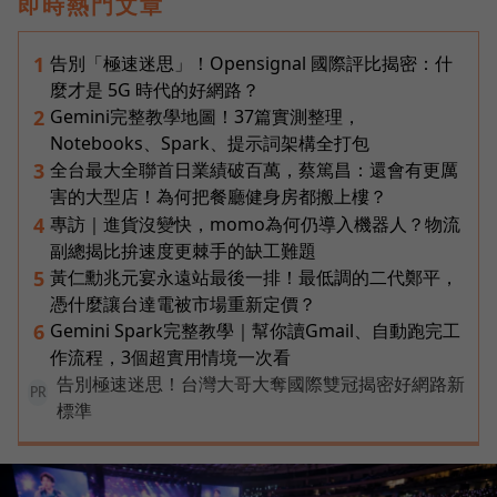
即時熱門文章
告別「極速迷思」！Opensignal 國際評比揭密：什
1
麼才是 5G 時代的好網路？
Gemini完整教學地圖！37篇實測整理，
2
Notebooks、Spark、提示詞架構全打包
全台最大全聯首日業績破百萬，蔡篤昌：還會有更厲
3
害的大型店！為何把餐廳健身房都搬上樓？
專訪｜進貨沒變快，momo為何仍導入機器人？物流
4
副總揭比拚速度更棘手的缺工難題
黃仁勳兆元宴永遠站最後一排！最低調的二代鄭平，
5
憑什麼讓台達電被市場重新定價？
Gemini Spark完整教學｜幫你讀Gmail、自動跑完工
6
作流程，3個超實用情境一次看
告別極速迷思！台灣大哥大奪國際雙冠揭密好網路新
PR
標準