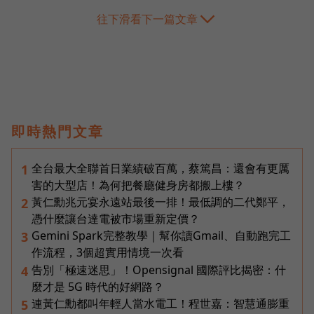
往下滑看下一篇文章
即時熱門文章
全台最大全聯首日業績破百萬，蔡篤昌：還會有更厲
1
害的大型店！為何把餐廳健身房都搬上樓？
黃仁勳兆元宴永遠站最後一排！最低調的二代鄭平，
2
憑什麼讓台達電被市場重新定價？
Gemini Spark完整教學｜幫你讀Gmail、自動跑完工
3
作流程，3個超實用情境一次看
告別「極速迷思」！Opensignal 國際評比揭密：什
4
麼才是 5G 時代的好網路？
連黃仁勳都叫年輕人當水電工！程世嘉：智慧通膨重
5