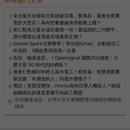
即時熱門文章
全台最大全聯首日業績破百萬，蔡篤昌：還會有更厲
1
害的大型店！為何把餐廳健身房都搬上樓？
黃仁勳兆元宴永遠站最後一排！最低調的二代鄭平，
2
憑什麼讓台達電被市場重新定價？
Gemini Spark完整教學｜幫你讀Gmail、自動跑完工
3
作流程，3個超實用情境一次看
告別「極速迷思」！Opensignal 國際評比揭密：什
4
麼才是 5G 時代的好網路？
連黃仁勳都叫年輕人當水電工！程世嘉：智慧通膨重
5
新定義「有價值的人」到底什麼樣子？
專訪｜進貨沒變快，momo為何仍導入機器人？物流
6
副總揭比拚速度更棘手的缺工難題
告別極速迷思！台灣大哥大奪國際雙冠揭密好網路新
PR
標準