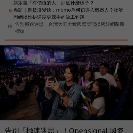
新定義「有價值的人」到底什麼樣子？
專訪｜進貨沒變快，momo為何仍導入機器人？物流
6
副總揭比拚速度更棘手的缺工難題
告別極速迷思！台灣大哥大奪國際雙冠揭密好網路新
PR
標準
告別「極速迷思」！Opensignal 國際