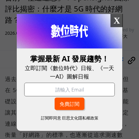
評比揭密：什麼才是 5G 時代的好網
路？
X
sponsored by
2026.08.03
|
3C生活
台灣大哥大
掌握最新 AI 發展趨勢！
分享
立即訂閱《數位時代》日報、《一天
一AI》圖解日報
過去，下載速度是評價電信服務的重要指標，但
在 5G 成為工作、娛樂、生活不可或缺的數位基
礎設施後，消費者發現，再快的網速，如果不能
讓其在人潮聚集、高速移動或室內空間維持穩定
訂閱即同意
巨思文化隱私權政策
連線，即無法轉換成好的使用體驗，也因如此，
衡量「好網路」的標準，也逐漸從追求測速數