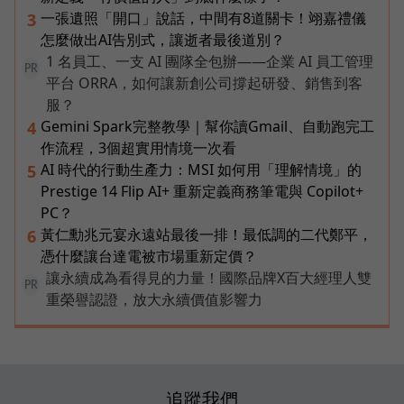
一張遺照「開口」說話，中間有8道關卡！翊嘉禮儀
3
怎麼做出AI告別式，讓逝者最後道別？
1 名員工、一支 AI 團隊全包辦——企業 AI 員工管理
PR
平台 ORRA，如何讓新創公司撐起研發、銷售到客
服？
Gemini Spark完整教學｜幫你讀Gmail、自動跑完工
4
作流程，3個超實用情境一次看
AI 時代的行動生產力：MSI 如何用「理解情境」的
5
Prestige 14 Flip AI+ 重新定義商務筆電與 Copilot+
PC？
黃仁勳兆元宴永遠站最後一排！最低調的二代鄭平，
6
憑什麼讓台達電被市場重新定價？
讓永續成為看得見的力量！國際品牌X百大經理人雙
PR
重榮譽認證，放大永續價值影響力
追蹤我們