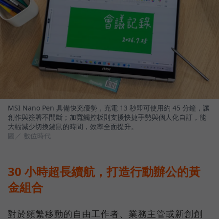
MSI Nano Pen 具備快充優勢，充電 13 秒即可使用約 45 分鐘，讓
創作與簽署不間斷；加寬觸控板則支援快捷手勢與個人化自訂，能
大幅減少切換鍵鼠的時間，效率全面提升。
圖／ 數位時代
30 小時超長續航，打造行動辦公的黃
金組合
對於頻繁移動的自由工作者、業務主管或新創創