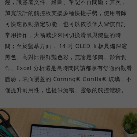
鐘，讓簽署文件、繪圖、筆記不再間斷；其次，
加寬設計的觸控板支援多種快捷手勢，使用者除
可快速啟動指定功能，也可以依照個人習慣自訂
常用操作，大幅減少來回切換滑鼠與鍵盤的時
間；至於螢幕方面， 14 吋 OLED 面板具備深邃
黑色、高對比跟鮮豔色彩，無論是修圖、影音創
作、Excel 分析還是長時間閱讀都享有舒適的觀看
體驗，表面覆蓋的 Corning® Gorilla® 玻璃，不
僅提升耐用性，也提供流暢、靈敏的觸控體驗。