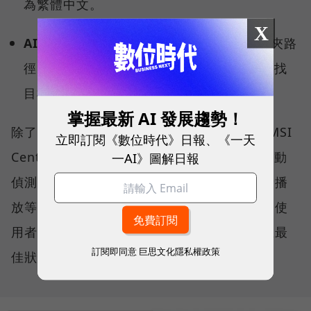
為繁體中文。
X
AI 智慧搜尋：
不需要精確記住檔名或資料夾路
徑，用自然語言就能從茫茫資料海中精準查找
目標檔案。
掌握最新 AI 發展趨勢！
除了微軟的生態系，MSI 更導入獨家研發的 MSI
立即訂閱《數位時代》日報、《一天
Center 中控軟體，其中「AI 智慧引擎」能自動
一AI》圖解日報
偵測使用情境（如視訊會議、文書處理、影音播
放等），主動調節各項硬體設定與效能表現，使
用者無需動手調整參數，系統便能持續維持在最
訂閱即同意
巨思文化隱私權政策
佳狀態。