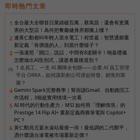
即時熱門文章
全台最大全聯首日業績破百萬，蔡篤昌：還會有更厲
1
害的大型店！為何把餐廳健身房都搬上樓？
連黃仁勳都叫年輕人當水電工！程世嘉：智慧通膨重
2
新定義「有價值的人」到底什麼樣子？
一張遺照「開口」說話，中間有8道關卡！翊嘉禮儀
3
怎麼做出AI告別式，讓逝者最後道別？
1 名員工、一支 AI 團隊全包辦——企業 AI 員工管理
PR
平台 ORRA，如何讓新創公司撐起研發、銷售到客
服？
Gemini Spark完整教學｜幫你讀Gmail、自動跑完工
4
作流程，3個超實用情境一次看
AI 時代的行動生產力：MSI 如何用「理解情境」的
5
Prestige 14 Flip AI+ 重新定義商務筆電與 Copilot+
PC？
黃仁勳兆元宴永遠站最後一排！最低調的二代鄭平，
6
憑什麼讓台達電被市場重新定價？