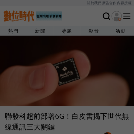
關於我們
廣告合作
內容授權
熱門
新聞
專題
影音
活動
聯發科超前部署6G！白皮書揭下世代無
線通訊三大關鍵