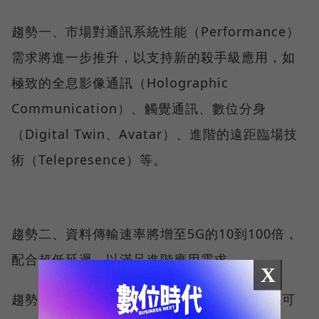
趨勢一、市場對通訊系統性能（Performance）
需求將進一步推升，以支持新的殺手級應用，如
極致的全息影像通訊（Holographic
Communication）、觸覺通訊、數位分身
（Digital Twin、Avatar）、進階的遠距臨場技
術（Telepresence）等。
趨勢二、資料傳輸速率將增至5G的10到100倍，
配合超低延遲，以滿足進階應用需求。
X
趨勢三、利用7-24GHz和Sub-THz頻段，讓總可