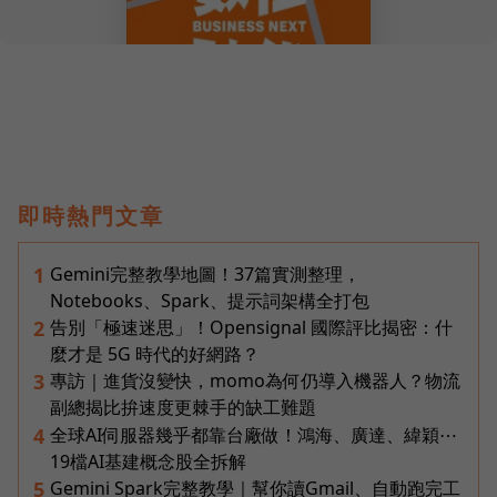
即時熱門文章
Gemini完整教學地圖！37篇實測整理，
1
Notebooks、Spark、提示詞架構全打包
告別「極速迷思」！Opensignal 國際評比揭密：什
2
麼才是 5G 時代的好網路？
專訪｜進貨沒變快，momo為何仍導入機器人？物流
3
副總揭比拚速度更棘手的缺工難題
全球AI伺服器幾乎都靠台廠做！鴻海、廣達、緯穎⋯
4
19檔AI基建概念股全拆解
Gemini Spark完整教學｜幫你讀Gmail、自動跑完工
5