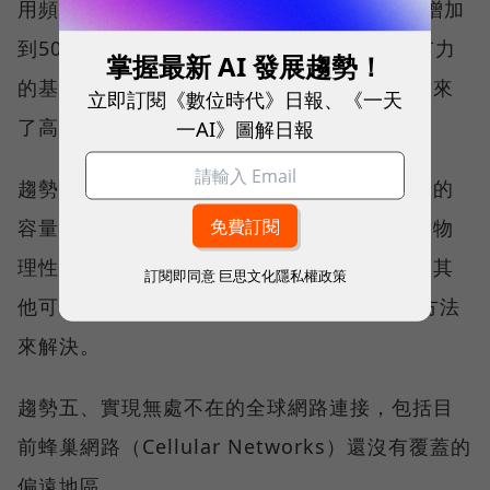
用頻寬（Total Addressable Bandwidth）增加
到50GHz以上。這兩個新頻段的加入將成為有力
掌握最新 AI 發展趨勢！
的基礎，為新的極致應用鋪路；不過這也將帶來
立即訂閱《數位時代》日報、《一天
一AI》圖解日報
了高頻段傳播衰減的嚴峻挑戰，有待克服。
趨勢四、網路密集化勢在必行，以增加低頻段的
容量，並克服在新頻段內的傳播衰減問題。因物
理性質的根本不同，室內基地台部署成本以及其
訂閱即同意
巨思文化隱私權政策
他可行性上的問題和挑戰，需要不同於5G的方法
來解決。
趨勢五、實現無處不在的全球網路連接，包括目
前蜂巢網路（Cellular Networks）還沒有覆蓋的
偏遠地區。