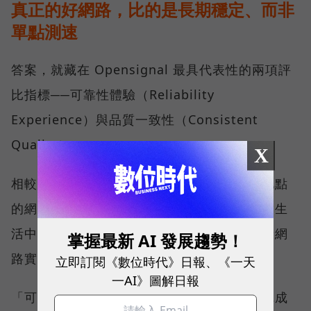
真正的好網路，比的是長期穩定、而非
單點測速
答案，就藏在 Opensignal 最具代表性的兩項評
比指標──可靠性體驗（Reliability
Experience）與品質一致性（Consistent
Quality）。
X
相較於傳統下載速度只反映單一時間、單一地點
的網路表現，這兩項指標更重視使用者在真實生
活中的整體體驗，因此也是最能反映電信業者網
掌握最新 AI 發展趨勢！
路實力、最難取得的獎項。
立即訂閱《數位時代》日報、《一天
一AI》圖解日報
「可靠性體驗」衡量的是使用者是否能順利完成