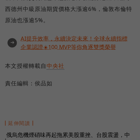
西德州中級原油期貨價格大漲逾6%，倫敦布倫特
原油也漲逾5%。
AI提升效率，永續決定未來！全球永續指標
➜
企業認證☀️100 MVP等你角逐雙獎榮譽
本文授權轉載自
中央社
責任編輯：侯品如
延伸閱讀
俄烏危機煙硝味再起拖累美股重挫、台股震盪，中
●