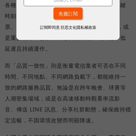
各種數位應用，因此，考驗的是網路服務在關鍵
時刻不中斷的能力。例如，搶購熱門演唱會門
票、秒殺限量商品、超商結帳掃描 QR Code，或
訂閱即同意
巨思文化隱私權政策
是重要的線上會議，都需要網路能即時回應、低
延遲且持續運作。
而「品質一致性」則是衡量電信業者可否在不同
時間、不同地點、不同網路負載下，都能維持一
致的網路服務品質。無論是在跨年晚會、球賽等
人潮密集場域，或是在高速移動時觀看串流影
音、傳送 LINE 訊息、分享社群動態，確保維持穩
定流暢，不因環境改變而明顯降速。