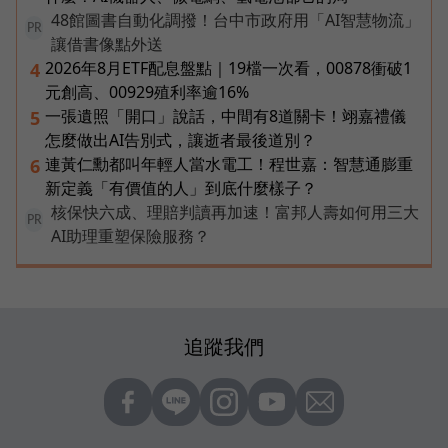
48館圖書自動化調撥！台中市政府用「AI智慧物流」
PR
讓借書像點外送
2026年8月ETF配息盤點｜19檔一次看，00878衝破1
4
元創高、00929殖利率逾16%
一張遺照「開口」說話，中間有8道關卡！翊嘉禮儀
5
怎麼做出AI告別式，讓逝者最後道別？
連黃仁勳都叫年輕人當水電工！程世嘉：智慧通膨重
6
新定義「有價值的人」到底什麼樣子？
核保快六成、理賠判讀再加速！富邦人壽如何用三大
PR
AI助理重塑保險服務？
追蹤我們