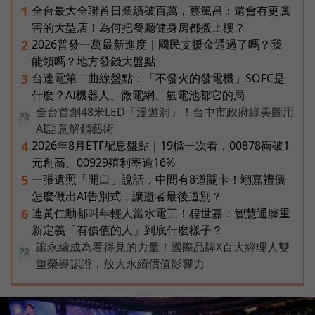
全台最大全聯首日業績破百萬，蔡篤昌：還會有更厲
1
害的大型店！為何把餐廳健身房都搬上樓？
2026普發一萬最新進度｜國民支援金通過了嗎？我
2
能領嗎？地方發錢大盤點
台達電第二曲線盤點：「不發火的發電機」SOFC是
3
什麼？AI機器人、微電網、氫電池都它的局
全台首創48米LED「漫遊洞」！台中市政府綠美圖用
PR
AI語意解鎖藝術
2026年8月ETF配息盤點｜19檔一次看，00878衝破1
4
元創高、00929殖利率逾16%
一張遺照「開口」說話，中間有8道關卡！翊嘉禮儀
5
怎麼做出AI告別式，讓逝者最後道別？
連黃仁勳都叫年輕人當水電工！程世嘉：智慧通膨重
6
新定義「有價值的人」到底什麼樣子？
讓永續成為看得見的力量！國際品牌X百大經理人雙
PR
重榮譽認證，放大永續價值影響力