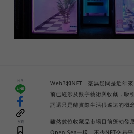
分享
Web3和NFT，毫無疑問是近年
前已經涉及數字藝術與收藏，吸
詞還只是離實際生活很遙遠的概
雖然數位收藏品市場目前蓬勃發展
收藏
Open Sea一樣，不少NFT