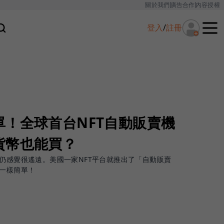
關於我們
廣告合作
內容授權
登入
/
註冊
！全球首台NFT自動販賣機
貨幣也能買？
眾仍感覺很遙遠。美國一家NFT平台就推出了「自動販賣
樂一樣簡單！