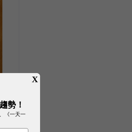
X
展趨勢！
、《一天一
在