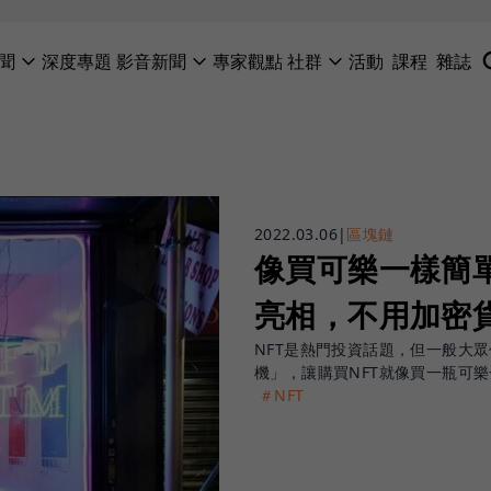
聞
深度專題
影音新聞
專家觀點
社群
活動
課程
雜誌
2022.03.06
|
區塊鏈
像買可樂一樣簡單
亮相，不用加密
NFT是熱門投資話題，但一般大
機」，讓購買NFT就像買一瓶可
＃NFT