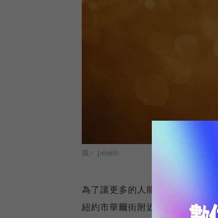
圖／ pexels
為了讓更多的人能更容易地接觸NFT
紐約市華爾街附近的約翰街29號