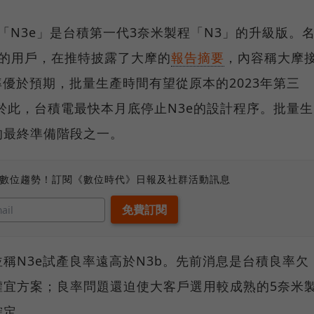
a報導，「N3e」是台積第一代3奈米製程「N3」的升級版。
eer)的用戶，在推特披露了大摩的
報告摘要
，內容稱大摩
率優於預期，批量生產時間有望從原本的2023年第三
鑑於此，台積電最快本月底停止N3e的設計程序。批量生
n)前的最終準備階段之一。
、數位趨勢！訂閱《數位時代》日報及社群活動訊息
並稱N3e試產良率遠高於N3b。先前消息是台積良率欠
權宜方案；良率問題還迫使大客戶選用較成熟的5奈米
確定。