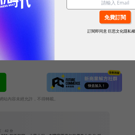
出走！傳高通3奈米也將轉單台積電
tel擴大自製產能！劉德音：歐洲廠要再等等
訂閱即同意
巨思文化隱私
思！ 台灣大哥大奪雙冠，重定義「好網路」
網站內容未經允許，不得轉載。