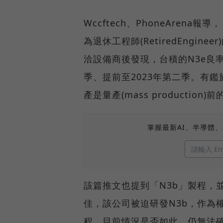
Wccftech、PhoneAren
為退休工程師(RetiredEngin
洽設備商後發現，台積的N3e良
季、提前至2023年第二季。有
產是量產(mass productio
掌握最新AI、半導體
該篇推文也提到「N3b」製程，
佳，該公司被迫研發N3b，作為
程。目前情況是否如此，仍無法