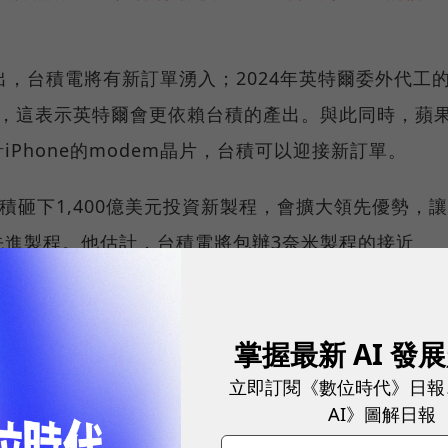
an指出，台積電將有新訂單湧入；2024年英特爾委外代工
成，這表示英特爾會更依賴台積的產出。與此同時，蘋
Phone的modem晶片，台積可以迎接新訂單。
間，台積砸下1,400億美元投資新製程，會擴大領先優勢，讓
先進製程。他估計，台積電將包辦3奈米製程的接近
掌握最新 AI 發
立即訂閱《數位時代》日報
AI》圖解日報