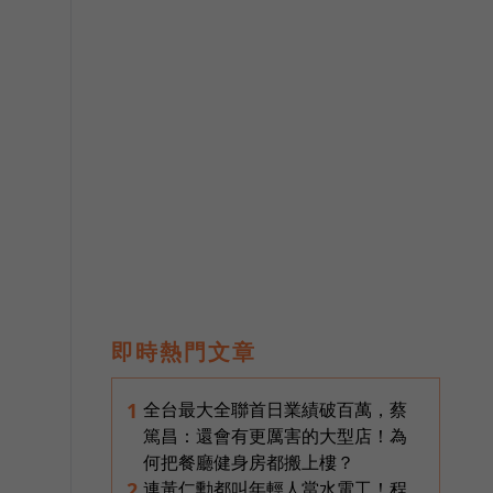
即時熱門文章
全台最大全聯首日業績破百萬，蔡
1
篤昌：還會有更厲害的大型店！為
何把餐廳健身房都搬上樓？
連黃仁勳都叫年輕人當水電工！程
2