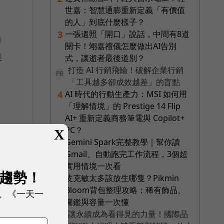
世嘉：智慧通膨重新定義「有價值
的人」到底什麼樣子？
一張遺照「開口」說話，中間有8道
3
的
關卡！翊嘉禮儀怎麼做出AI告別
果
式，讓逝者最後道別？
打造 AI 行銷飛輪！破解企業行銷
PR
「工具越多卻成效越差」的盲點
AI 時代的行動生產力：MSI 如何用
4
「理解情境」的 Prestige 14 Flip
AI+ 重新定義商務筆電與 Copilot+
PC？
X
Gemini Spark完整教學｜幫你讀
5
Gmail、自動跑完工作流程，3個超
實用情境一次看
展趨勢！
皮克敏太多該放生哪隻？Pikmin
6
Bloom背包整理攻略：稀有飾品、
、《一天一
圖鑑與容量一次懂
讓永續成為看得見的力量！國際品
PR