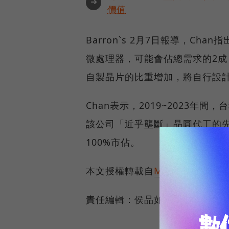
➜
價值
Barron`s 2月7日報導，Ch
微處理器，可能會佔總需求的2
自製晶片的比重增加，將自行設計i
Chan表示，2019~2023年
該公司「近乎壟斷」晶圓代工的
100%市佔。
本文授權轉載自
Money DJ理財網
責任編輯：侯品如