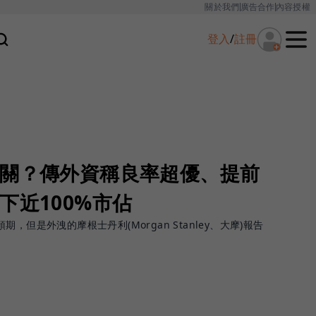
關於我們
廣告合作
內容授權
登入
/
註冊
卡關？傳外資稱良率超優、提前
下近100%市佔
，但是外洩的摩根士丹利(Morgan Stanley、大摩)報告