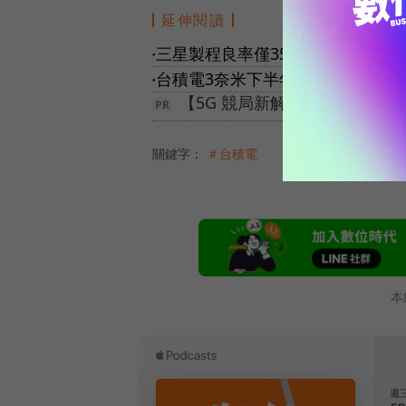
延伸閱讀
三星製程良率僅35%，大客戶頻頻
●
台積電3奈米下半年量產、無畏In
●
【5G 競局新解】告別極速迷
關鍵字：
＃台積電
本