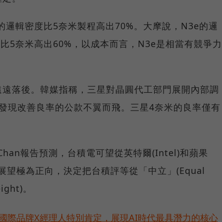
的邏輯密度比5奈米製程高出70%。大摩說，N3e的邏
比5奈米高出60%，以成本而言，N3e是相當有競爭力
遠遠落後。韓媒指稱，三星對晶圓代工部門展開內部調
發現改善良率的公款不翼而飛。三星4奈米的良率僅有
 Chan報告預測，台積電可望從英特爾(Intel)和蘋果
期展望極為正向，決定把台積評等從「中立」(Equal
ight)。
耀！國際品牌X經理人特別肯定，展現AI時代最具潛力的核心