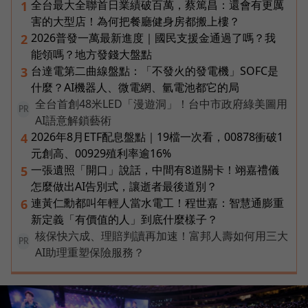
全台最大全聯首日業績破百萬，蔡篤昌：還會有更厲
1
害的大型店！為何把餐廳健身房都搬上樓？
2026普發一萬最新進度｜國民支援金通過了嗎？我
2
能領嗎？地方發錢大盤點
台達電第二曲線盤點：「不發火的發電機」SOFC是
3
什麼？AI機器人、微電網、氫電池都它的局
全台首創48米LED「漫遊洞」！台中市政府綠美圖用
PR
AI語意解鎖藝術
2026年8月ETF配息盤點｜19檔一次看，00878衝破1
4
元創高、00929殖利率逾16%
一張遺照「開口」說話，中間有8道關卡！翊嘉禮儀
5
怎麼做出AI告別式，讓逝者最後道別？
連黃仁勳都叫年輕人當水電工！程世嘉：智慧通膨重
6
新定義「有價值的人」到底什麼樣子？
核保快六成、理賠判讀再加速！富邦人壽如何用三大
PR
AI助理重塑保險服務？