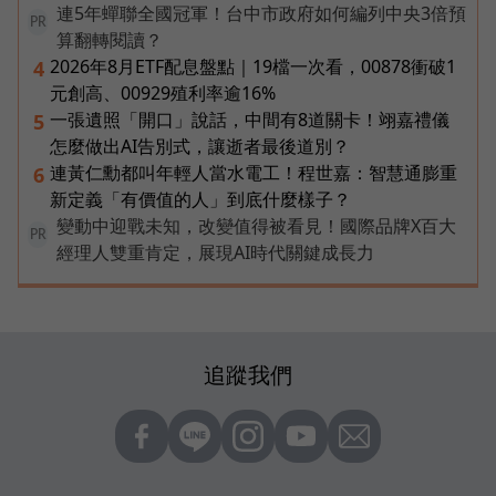
連5年蟬聯全國冠軍！台中市政府如何編列中央3倍預
PR
算翻轉閱讀？
2026年8月ETF配息盤點｜19檔一次看，00878衝破1
4
元創高、00929殖利率逾16%
一張遺照「開口」說話，中間有8道關卡！翊嘉禮儀
5
怎麼做出AI告別式，讓逝者最後道別？
連黃仁勳都叫年輕人當水電工！程世嘉：智慧通膨重
6
新定義「有價值的人」到底什麼樣子？
變動中迎戰未知，改變值得被看見！國際品牌X百大
PR
經理人雙重肯定，展現AI時代關鍵成長力
追蹤我們