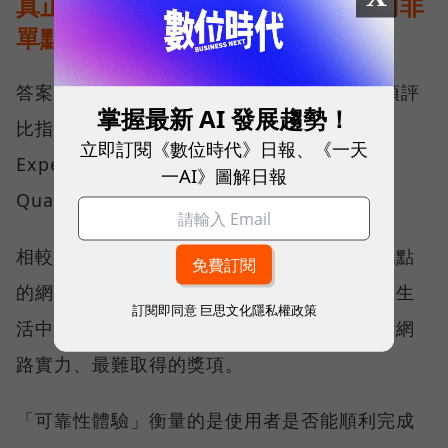
真正的好網路，比的是長期穩定、而非
單點測速
答案，就藏在 Opensignal 最具代表性的兩項評
掌握最新 AI 發展趨勢！
比指標──可靠性體驗（Reliability
立即訂閱《數位時代》日報、《一天
Experience）與品質一致性（Consistent
一AI》圖解日報
Quality）。
相較於傳統下載速度只反映單一時間、單一地點
的網路表現，這兩項指標更重視使用者在真實生
訂閱即同意
巨思文化隱私權政策
活中的整體體驗，因此也是最能反映電信業者網
路實力、最難取得的獎項。
「可靠性體驗」衡量的是使用者是否能順利完成