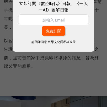
機等成長快速；從2010至2020年左右，則是智慧
立即訂閱《數位時代》日報、《一天
一AI》圖解日報
手機和資料中心應用的黃金成長期。那接下來十
年呢？「智慧聯網、家居和工廠等將會驅動增
長，而恩智浦的目標是成為行業領導者。」
以智慧家居為例，未來冰箱將結合AI和物聯網，
訂閱即同意
巨思文化隱私權政策
告訴開啟冰箱者所需吃的東西；火爐會再壞掉之
前，提前告知家中成員即將壞掉的訊息，皆為終
端裝置的應用。