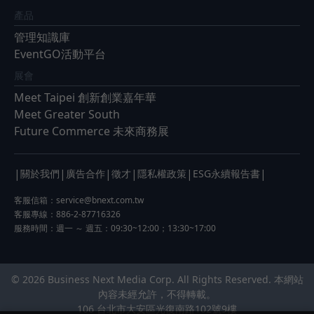
產品
管理知識庫
EventGO活動平台
展會
Meet Taipei 創新創業嘉年華
Meet Greater South
Future Commerce 未來商務展
|
|
|
|
|
|
關於我們
廣告合作
徵才
隱私權政策
ESG永續報告書
客服信箱：
service@bnext.com.tw
客服專線：886-2-87716326
服務時間：週一 ～ 週五：09:30~12:00；13:30~17:00
© 2026 Business Next Media Corp. All Rights Reserved. 本網站
內容未經允許，不得轉載。
106 台北市大安區光復南路102號9樓