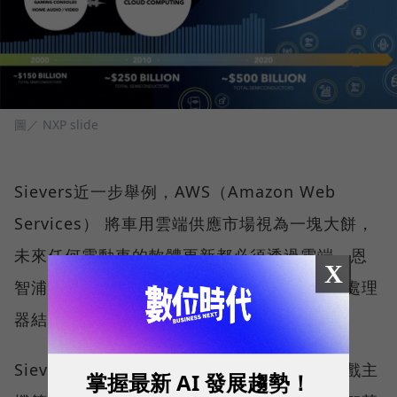
圖／ NXP slide
Sievers近一步舉例，AWS（Amazon Web
Services） 將車用雲端供應市場視為一塊大餅，
未來任何電動車的軟體更新都必須透過雲端。恩
X
智浦將AWS邊緣和雲端服務與S32G車用網路處理
器結合，軟硬整合的方式替恩智浦帶來增長。
Siever補充，在2000至2010年時，電腦、遊戲主
掌握最新 AI 發展趨勢！