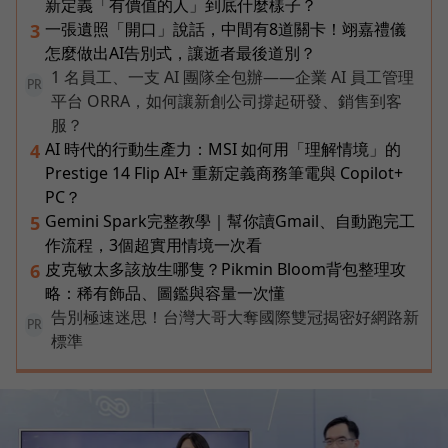
新定義「有價值的人」到底什麼樣子？
一張遺照「開口」說話，中間有8道關卡！翊嘉禮儀
3
怎麼做出AI告別式，讓逝者最後道別？
1 名員工、一支 AI 團隊全包辦——企業 AI 員工管理
PR
平台 ORRA，如何讓新創公司撐起研發、銷售到客
服？
AI 時代的行動生產力：MSI 如何用「理解情境」的
4
Prestige 14 Flip AI+ 重新定義商務筆電與 Copilot+
PC？
Gemini Spark完整教學｜幫你讀Gmail、自動跑完工
5
作流程，3個超實用情境一次看
皮克敏太多該放生哪隻？Pikmin Bloom背包整理攻
6
略：稀有飾品、圖鑑與容量一次懂
告別極速迷思！台灣大哥大奪國際雙冠揭密好網路新
PR
標準