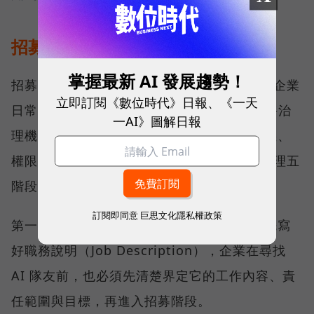
招募只是開始，AI 員工更需要管理
掌握最新 AI 發展趨勢！
招募只是第一步。真正決定 AI 員工能否進入企業
立即訂閱《數位時代》日報、《一天
日常營運的關鍵，在於治理。為此，ORRA 將治
一AI》圖解日報
理機制納入平台設計，建立一套涵蓋角色定義、
權限設定、測試驗證到持續優化的 AI 員工管理五
階段。
訂閱即同意
巨思文化隱私權政策
第一階段是定義角色，如同招募人才前必須先寫
好職務說明（Job Description），企業在尋找
AI 隊友前，也必須先清楚界定它的工作內容、責
任範圍與目標，再進入招募階段。