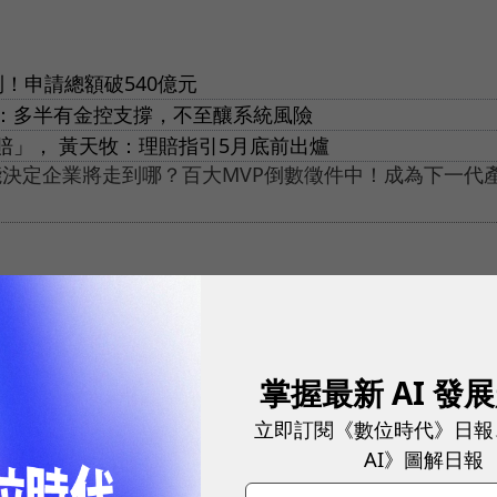
！申請總額破540億元
：多半有金控支撐，不至釀系統風險
賠」， 黃天牧：理賠指引5月底前出爐
能決定企業將走到哪？百大MVP倒數徵件中！成為下一代
掌握最新 AI 發
立即訂閱《數位時代》日報
網站內容未經允許，不得轉載。
AI》圖解日報