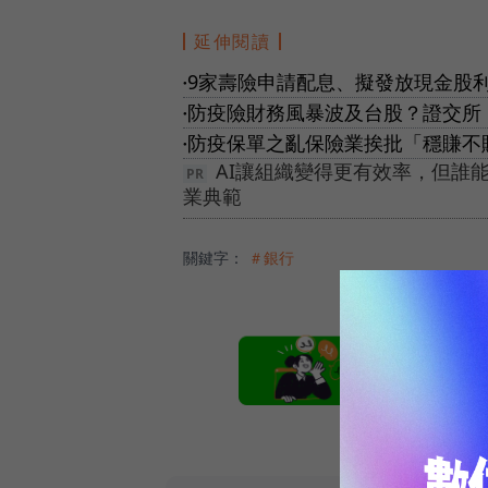
延伸閱讀
9家壽險申請配息、擬發放現金股利
●
防疫險財務風暴波及台股？證交所
●
防疫保單之亂保險業挨批「穩賺不
●
AI讓組織變得更有效率，但誰
業典範
關鍵字：
＃銀行
本