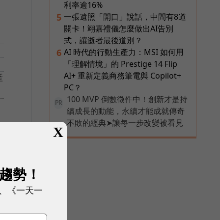
利率逾16%
一張遺照「開口」說話，中間有8道
5
關卡！翊嘉禮儀怎麼做出AI告別
式，讓逝者最後道別？
AI 時代的行動生產力：MSI 如何用
6
「理解情境」的 Prestige 14 Flip
AI+ 重新定義商務筆電與 Copilot+
產
PC？
100 MVP 倒數徵件中！創新才是持
PR
續成長的動能，永續才能成就傳奇
不敗的經典➤讓每一步改變被看見
X
展趨勢！
、《一天一