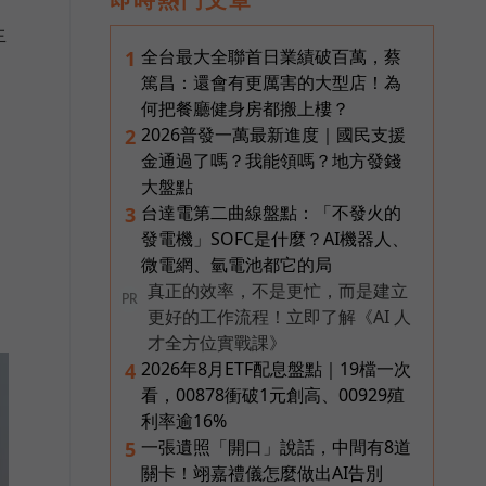
生
全台最大全聯首日業績破百萬，蔡
1
篤昌：還會有更厲害的大型店！為
何把餐廳健身房都搬上樓？
2026普發一萬最新進度｜國民支援
2
金通過了嗎？我能領嗎？地方發錢
大盤點
台達電第二曲線盤點：「不發火的
3
發電機」SOFC是什麼？AI機器人、
微電網、氫電池都它的局
真正的效率，不是更忙，而是建立
PR
更好的工作流程！立即了解《AI 人
才全方位實戰課》
2026年8月ETF配息盤點｜19檔一次
4
看，00878衝破1元創高、00929殖
利率逾16%
一張遺照「開口」說話，中間有8道
5
關卡！翊嘉禮儀怎麼做出AI告別