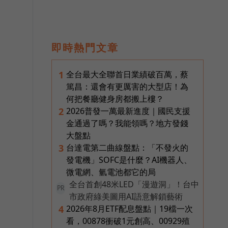
即時熱門文章
全台最大全聯首日業績破百萬，蔡
1
篤昌：還會有更厲害的大型店！為
何把餐廳健身房都搬上樓？
2026普發一萬最新進度｜國民支援
2
金通過了嗎？我能領嗎？地方發錢
大盤點
台達電第二曲線盤點：「不發火的
3
發電機」SOFC是什麼？AI機器人、
微電網、氫電池都它的局
全台首創48米LED「漫遊洞」！台中
PR
市政府綠美圖用AI語意解鎖藝術
2026年8月ETF配息盤點｜19檔一次
4
看，00878衝破1元創高、00929殖