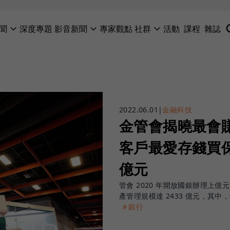
聞
深度專題
影音新聞
專家觀點
社群
活動
課程
雜誌
2022.06.01
|
金融科技
金管會揭曉最會
客戶最愛存錢買保
億元
管會 2020 年開放國銀辦理上億
產管理規模達 2433 億元，其
＃銀行