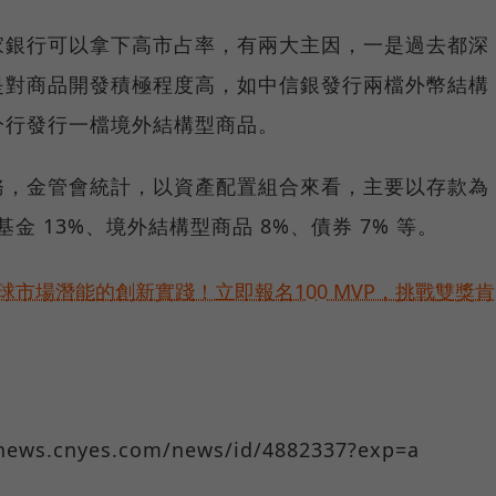
家銀行可以拿下高市占率，有兩大主因，一是過去都深
是對商品開發積極程度高，如中信銀發行兩檔外幣結構
分行發行一檔境外結構型商品。
務，金管會統計，以資產配置組合來看，主要以存款為
基金 13%、境外結構型商品 8%、債券 7% 等。
球市場潛能的創新實踐！立即報名100 MVP，挑戰雙獎肯
s.cnyes.com/news/id/4882337?exp=a