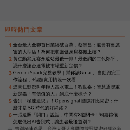
即時熱門文章
全台最大全聯首日業績破百萬，蔡篤昌：還會有更厲
1
害的大型店！為何把餐廳健身房都搬上樓？
黃仁勳兆元宴永遠站最後一排！最低調的二代鄭平，
2
憑什麼讓台達電被市場重新定價？
Gemini Spark完整教學｜幫你讀Gmail、自動跑完工
3
作流程，3個超實用情境一次看
連黃仁勳都叫年輕人當水電工！程世嘉：智慧通膨重
4
新定義「有價值的人」到底什麼樣子？
告別「極速迷思」！Opensignal 國際評比揭密：什
5
麼才是 5G 時代的好網路？
一張遺照「開口」說話，中間有8道關卡！翊嘉禮儀
6
怎麼做出AI告別式，讓逝者最後道別？
告別極速迷思！台灣大哥大奪國際雙冠揭密好網路新