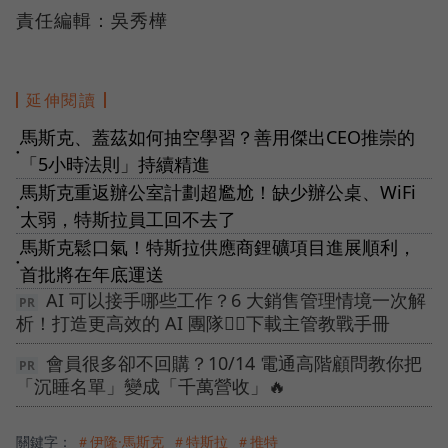
責任編輯：吳秀樺
延伸閱讀
馬斯克、蓋茲如何抽空學習？善用傑出CEO推崇的
●
「5小時法則」持續精進
馬斯克重返辦公室計劃超尷尬！缺少辦公桌、WiFi
●
太弱，特斯拉員工回不去了
馬斯克鬆口氣！特斯拉供應商鋰礦項目進展順利，
●
首批將在年底運送
AI 可以接手哪些工作？6 大銷售管理情境一次解
析！打造更高效的 AI 團隊👉🏻下載主管教戰手冊
會員很多卻不回購？10/14 電通高階顧問教你把
「沉睡名單」變成「千萬營收」🔥
關鍵字：
＃伊隆·馬斯克
＃特斯拉
＃推特