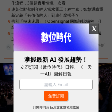
作流程，3個超實用情境一次看
連黃仁勳都叫年輕人當水電工！程世嘉：智慧通膨重
4
新定義「有價值的人」到底什麼樣子？
告別「極速迷思」！Opensignal 國際評比揭密：什
5
麼才是 5G 時代的好網路？
X
一張遺照「開口」說話，中間有8道關卡！翊嘉禮儀
6
怎麼做出AI告別式，讓逝者最後道別？
告別極速迷思！台灣大哥大奪國際雙冠揭密好網路新
PR
標準
掌握最新 AI 發展趨勢！
立即訂閱《數位時代》日報、《一天
一AI》圖解日報
訂閱即同意
巨思文化隱私權政策